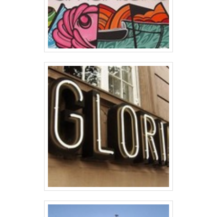
variadas que a empresa oferece, como
painel de LED para posto de combustível e
painel eletrônico para ambulância.É
comprometida com os serviços e
inovadora, qualificações construídas por
focar suas ações no resultado final, tendo
rápida adequação a novos processos e
desenvolvimentos e flexibilidade de
produção. Todos esses fatores, agregados
a uma equipe com representantes
técnicos e comerciais em diversas regiões
do Brasil e América Latina e funcionários
de alta qualidade, garantem o sucesso de
cada cliente de ponta a ponta.