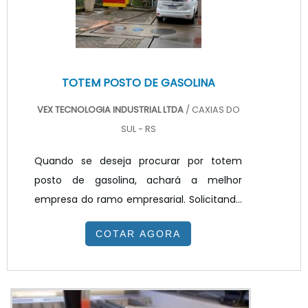
painel ...
TOTEM POSTO DE GASOLINA
VEX TECNOLOGIA INDUSTRIAL LTDA
/ CAXIAS DO
SUL - RS
Quando se deseja procurar por totem
posto de gasolina, achará a melhor
empresa do ramo empresarial. Solicitando
um orçamento na melhor empresa do
COTAR AGORA
segmento e encontrando a melhor em
qualidade e custo benefício.Quando o
quesito é totem posto de gasolina, com os
colaboradores da VEX Tecnologia é