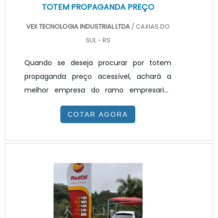
TOTEM PROPAGANDA PREÇO
VEX TECNOLOGIA INDUSTRIAL LTDA
/ CAXIAS DO
SUL - RS
Quando se deseja procurar por totem
propaganda preço acessível, achará a
melhor empresa do ramo empresarial.
Solicitando um orçamento na melhor
COTAR AGORA
empresa do segmento e encontrando a
melhor em qualidade e custo
benefício.TOTEM PROPAGANDA PREÇO
JUSTO E ACESSÍVELQuem quer achar
totem propaganda preço justo e em uma
empresa transparente, vai até o site da
VEX Tecnologia. A empresa trabalha com
painel de LED para posto de combustível e