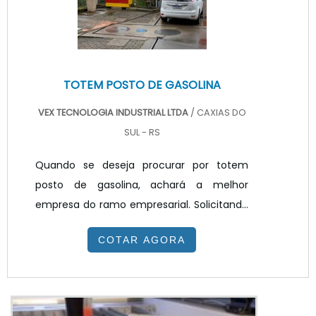
painel ...
TOTEM POSTO DE GASOLINA
VEX TECNOLOGIA INDUSTRIAL LTDA
/ CAXIAS DO
SUL - RS
Quando se deseja procurar por totem
posto de gasolina, achará a melhor
empresa do ramo empresarial. Solicitando
um orçamento na melhor empresa do
COTAR AGORA
segmento e encontrando a melhor em
qualidade e custo benefício.Quando o
quesito é totem posto de gasolina, com os
colaboradores da VEX Tecnologia é