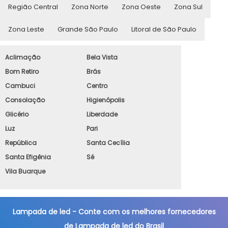
Região Central
Zona Norte
Zona Oeste
Zona Sul
Zona Leste
Grande São Paulo
Litoral de São Paulo
Aclimação
Bela Vista
Bom Retiro
Brás
Cambuci
Centro
Consolação
Higienópolis
Glicério
Liberdade
Luz
Pari
República
Santa Cecília
Santa Efigênia
Sé
Vila Buarque
Lampada de led - Conte com os melhores fornecedores
de Lampada de led do Brasil