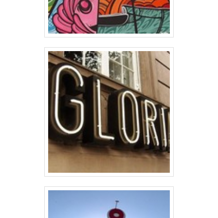
condições para quem deseja achar o que
precisa para letra caixa alta. É possível
encontrar itens variados com tecnologia
de ponta, como toldos e corte router
CNC.Isso se deve ao fato de ser
comprometida com os serviços e
altamente qualificada, padrões
alcançados por conter escritório de alta
qualidade onde são realizadas as
atividades e estrutura suficiente para
atender todas as demandas. Tudo isso,
unido a um time de colaboradores
proativos e trabalhadores de alta
qualidade, garante uma entrega de
excelência de ponta a ponta. Aproveite a
visita para acessar o site e saber mais