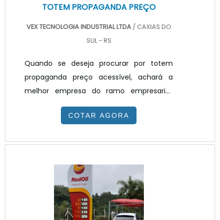
TOTEM PROPAGANDA PREÇO
VEX TECNOLOGIA INDUSTRIAL LTDA
/ CAXIAS DO
SUL - RS
Quando se deseja procurar por totem
propaganda preço acessível, achará a
melhor empresa do ramo empresarial.
Solicitando um orçamento na melhor
COTAR AGORA
empresa do segmento e encontrando a
melhor em qualidade e custo
benefício.TOTEM PROPAGANDA PREÇO
JUSTO E ACESSÍVELQuem quer achar
totem propaganda preço justo e em uma
empresa transparente, vai até o site da
VEX Tecnologia. A empresa trabalha com
painel de LED para posto de combustível e