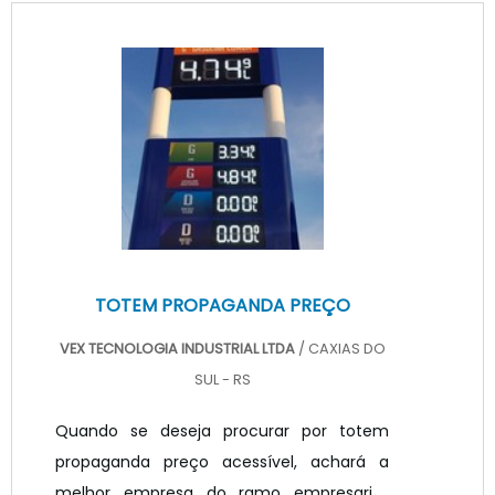
interesse é por totem publicitário preço
acessível, com a equipe da VEX
Tecnologia poderá encontrar ótima
qualidade com resolução de problemas
por meio de soluções inovadoras.TOTEM
PUBLICITÁRIO PREÇO JUSTO E ACESSÍV...
TOTEM PROPAGANDA PREÇO
VEX TECNOLOGIA INDUSTRIAL LTDA
/ CAXIAS DO
SUL - RS
Quando se deseja procurar por totem
propaganda preço acessível, achará a
melhor empresa do ramo empresarial.