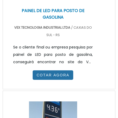
PAINEL DE LED PARA POSTO DE
GASOLINA
VEX TECNOLOGIA INDUSTRIAL LTDA
/ CAXIAS DO
SUL - RS
Se o cliente final ou empresa pesquisa por
painel de LED para posto de gasolina,
conseguirá encontrar no site da VEX
Tecnologia. Solicitando mais informações
COTAR AGORA
na melhor organização do ramo e
conhecendo a organização mais
competente do ramo.DETALHES
INTERESSANTES SOBRE PAINEL DE LED PARA
POSTO DE GASOLINAQuem pesquisa na
internet por painel de LED para posto em