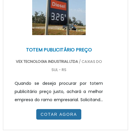
uma empresa altamente qualificada,
acha o site da VEX Tecnologia. É possível
e...
TOTEM PUBLICITÁRIO PREÇO
VEX TECNOLOGIA INDUSTRIAL LTDA
/ CAXIAS DO
SUL - RS
Quando se deseja procurar por totem
publicitário preço justo, achará a melhor
empresa do ramo empresarial. Solicitando
um orçamento na melhor empresa do
COTAR AGORA
segmento e encontrando a melhor em
qualidade e custo benefício.Quando o