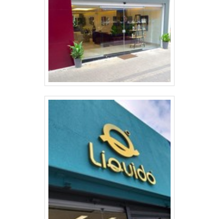
COMPROVADANa RB Revestimentos
seus reforços em criar para cada cliente
sempre tem a solução mais buscada na
uma estrutura com: Escritório de alta
área de comunicação visual. São diversas
qualidade onde são realizadas as
opções disponibilizadas, como toldos e
atividades; Equipamentos de última
totens com ótima qualidade e eficiência.A
geração; Tecnologia de ponta. Tudo isso
empresa conta com um time de
para que se tenha corte e gravação a
profissionais qualificados para o serviço,
laser em acrilico com ótima qualidade.
além de investir em equipamentos
Discorrendo ainda sobre corte e gravação
modernos, que se ajustam a sua
a laser em acrilico, é importante buscar
necessidade. A RB Revestimentos é uma
uma empresa que tenha produtos e
empresa que tem sido apontada de
serviços com ótima qualidade e precisão,
forma positiva no mercado pela seriedade
pequenos detalhes, mas de grande valia
e qualidade, que garantem uma entrega
para saber a procedência e seriedade da
de excelência de ponta a ponta.Aproveite
empresa.Isso tudo é a razão pela qual a RB
a visita para acessar o site e saber mais
Revestimentos é segura quando tratamos
sobre a empresa, os serviços e os
do segmento de comunicação visual. A