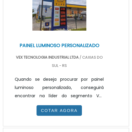
PAINEL LUMINOSO PERSONALIZADO
VEX TECNOLOGIA INDUSTRIAL LTDA
/ CAXIAS DO
SUL - RS
Quando se deseja procurar por painel
luminoso personalizado, conseguirá
encontrar na líder do segmento VEX
Tecnologia. Cotando na empresa mais
COTAR AGORA
conceituada do mercado e achando a
maior referência de qualidade da área de
atuação.MAIS SOBRE PAINEL LUMINOSO