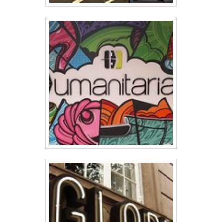
produtos. Se preferir, entre em contato
empresa foca na satisfação da venda à
com um dos nossos consultores e solicite
entrega final, com foco total na qualidade.
um orçamento!.
O time conta com trabalhadores de alta
qualidade que terão o maior prazer em
auxiliar com suas dúvidas.EFICIÊNCIA E
QUALIDADE COMPROVADAApenas na RB
Revestimentos existem as melhores
variedades no segmento quando o
assunto for comunicação visual. São
opções variadas que a empresa oferece,
como toldos e letreiros luminosos com
ótima qualidade e excelente custo-
benefício.Garantimos a satisfação dos
clientes através de um atendimento
singular, por meio de profissionais
treinados e altamente qualificados. A RB