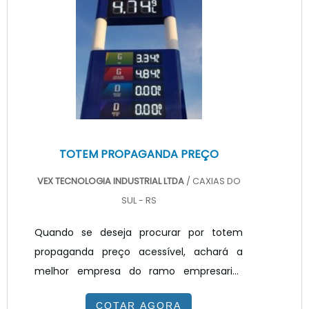
Tecnologia poderá encontrar ótima
qualidade com resolução de problemas
por meio de soluções inovadoras.TOTEM
PUBLICITÁRIO PREÇO JUSTO E ACESSÍV...
TOTEM PROPAGANDA PREÇO
VEX TECNOLOGIA INDUSTRIAL LTDA
/ CAXIAS DO
SUL - RS
Quando se deseja procurar por totem
propaganda preço acessível, achará a
melhor empresa do ramo empresarial.
Solicitando um orçamento na melhor
COTAR AGORA