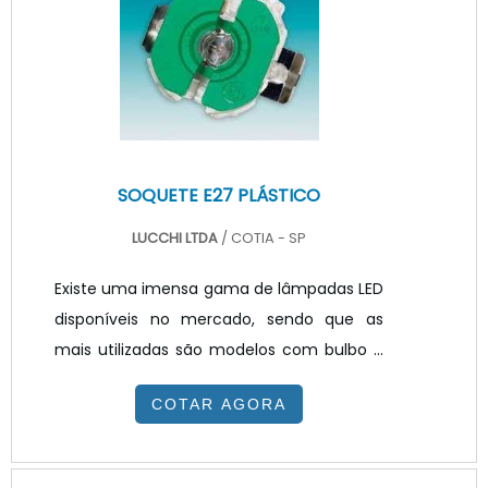
escolha mais assertiva para a iluminação
de espaços corporativos é a luz branca
neutra, pois estimula a produtividade. Para
humanizar os e.
SOQUETE E27 PLÁSTICO
LUCCHI LTDA
/ COTIA - SP
Existe uma imensa gama de lâmpadas LED
disponíveis no mercado, sendo que as
mais utilizadas são modelos com bulbo e
base e27, de forma que estas lâmpadas
COTAR AGORA
fluorescentes compactas têm como
característica distintiva principal possuir
um reator integrado. Este reator integrado