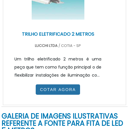
posterior, que devem ser cuidadosamente
aplicados.
TRILHO ELETRIFICADO 2 METROS
LUCCHI LTDA
/ COTIA - SP
Um trilho eletrificado 2 metros é uma
peça que tem como função principal o de
flexibilizar instalações de iluminação com
uso de spots de luz ao longo dele, além de
COTAR AGORA
garantir alterações nas quantidades de
spots e do posicionamento deles ao longo
do trilho e sem a necessidade de efetuar
GALERIA DE IMAGENS ILUSTRATIVAS
obras profundas e longas. Assim, existe a
REFERENTE A FONTE PARA FITA DE LED
maleabilidade das luzes em prol da