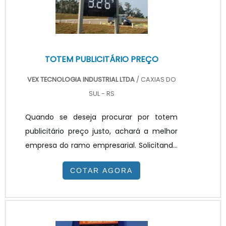
metros....
TOTEM PUBLICITÁRIO PREÇO
VEX TECNOLOGIA INDUSTRIAL LTDA
/ CAXIAS DO
SUL - RS
Quando se deseja procurar por totem
publicitário preço justo, achará a melhor
empresa do ramo empresarial. Solicitando
um orçamento na melhor empresa do
COTAR AGORA
segmento e encontrando a melhor em
qualidade e custo benefício.Quando o
interesse é por totem publicitário preço
acessível, com a equipe da VEX