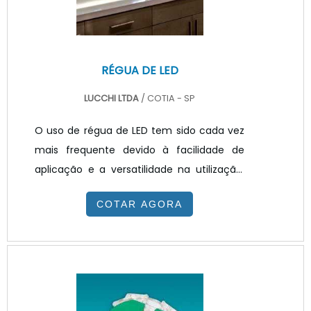
RÉGUA DE LED
LUCCHI LTDA
/ COTIA - SP
O uso de régua de LED tem sido cada vez
mais frequente devido à facilidade de
aplicação e a versatilidade na utilização.
Considerada atualmente como a mais
COTAR AGORA
nova tendência no mercado é um
produto que, além de iluminar com
excelente qualidade, Perfeito para o
desenvolvimento de luminárias
corporativas, industriais, postos de
gasolina, entre outras aplicações..A