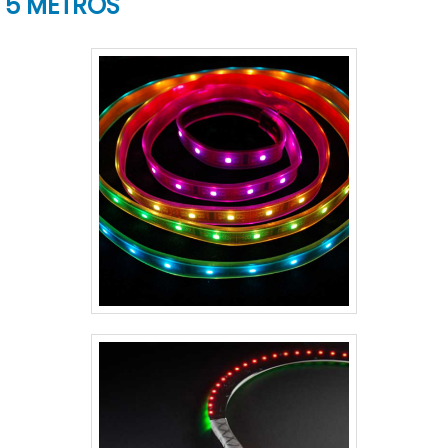
5 METROS
iluminação em todos os planos do
ambiente, perpendicular, horizontal e
vertical.DETALHES ADICIONAIS SOBRE O
PRODUTOO trilho eletrificado L.