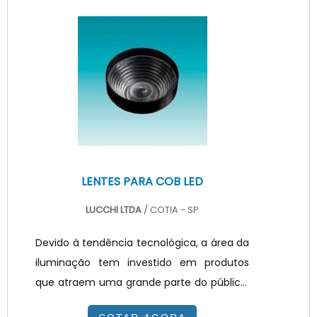
apresenta dimensões consideravelmente
reduzidas, de forma que estas lâmpadas
são bastante adequadas para utilização
residencial e podem substituir as
lâmpadas incandescentes sem requerer
grandes reformas na instalação elétrica.
LENTES PARA COB LED
LUCCHI LTDA
/ COTIA - SP
Devido à tendência tecnológica, a área da
iluminação tem investido em produtos
que atraem uma grande parte do público,
por conta das facilidades e maior conforto