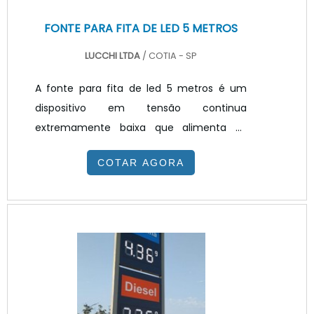
FONTE PARA FITA DE LED 5 METROS
LUCCHI LTDA
/ COTIA - SP
A fonte para fita de led 5 metros é um
dispositivo em tensão continua
extremamente baixa que alimenta os
diodos emissores de luz que são
COTAR AGORA
montados em sequências ou módulos
iguais, de forma que cada circuito pode
ser alimentado individualmente, com
comprimentos de um a vários metros,
sendo comercialmente, ou seja, dispostas
lado a lado com comprimentos de um a
vários metros, sendo comercialmente
vendida no Brasil em rolos de cinco