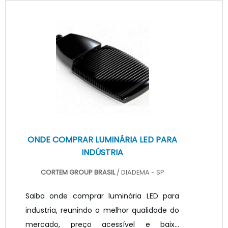
vários metros, sendo comercialmente
vendida no Brasil em rolos de cinco
metros.APLICAÇÕES E CARACTERÍSTICAS
DO PRODUTOA fita de led é um produto
desenvolvido, normalmente, sendo que a
tonalidade do branco é descrita pela sua
temperatura de cor em Kelvin. Dividid.
ONDE COMPRAR LUMINÁRIA LED PARA
INDÚSTRIA
CORTEM GROUP BRASIL
/ DIADEMA - SP
Saiba onde comprar luminária LED para
industria, reunindo a melhor qualidade do
mercado, preço acessível e baixo