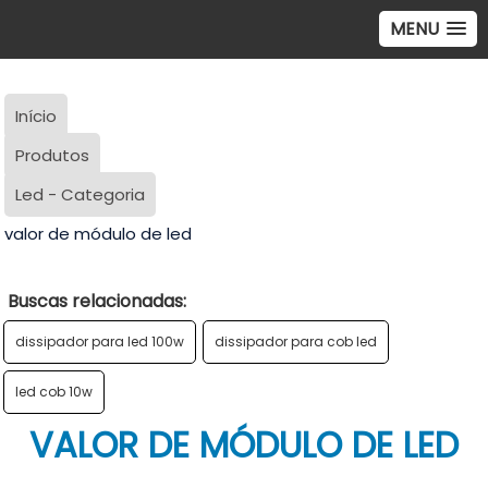
MENU
Início
Produtos
Led - Categoria
valor de módulo de led
Buscas relacionadas:
dissipador para led 100w
dissipador para cob led
led cob 10w
VALOR DE MÓDULO DE LED