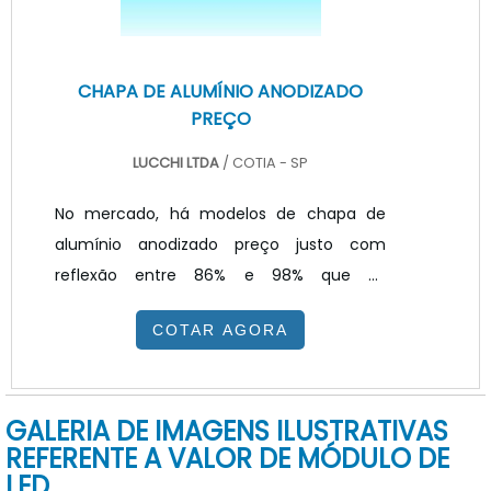
CHAPA DE ALUMÍNIO ANODIZADO
PREÇO
LUCCHI LTDA
/ COTIA - SP
No mercado, há modelos de chapa de
alumínio anodizado preço justo com
reflexão entre 86% e 98% que se
destacam pela alta performance e
COTAR AGORA
tecnologia avançada de fabricação. Esses
produtos são fabricados por meio do
processo PVD (Physical Vepour Deposition,
GALERIA DE IMAGENS ILUSTRATIVAS
Deposição Física de Vapor em português),
REFERENTE A VALOR DE MÓDULO DE
que permite o aumento da aderência do
LED
revestimento através da aplicação de