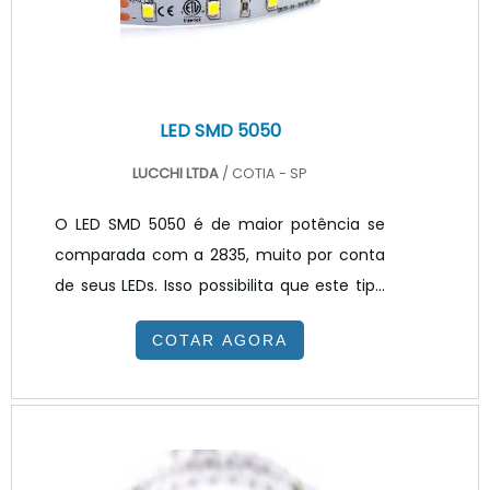
certificado de conformidade oferecido
por labo.
LED SMD 5050
LUCCHI LTDA
/ COTIA - SP
O LED SMD 5050 é de maior potência se
comparada com a 2835, muito por conta
de seus LEDs. Isso possibilita que este tipo
de produto possa estar disponível no
COTAR AGORA
mercado em versões RGB coloridas, onde
é possível escolher-se qualquer uma de
milhões de cores disponíveis. DETALHES
ADICIONAIS SOBRE O PRODUTOAlém de
inseridos em fitas flexíveis, ele pode ser