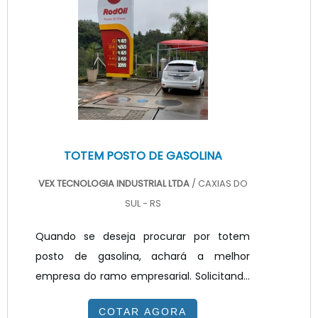
totem propaganda preço justo e em uma
empresa transparente, vai até o site da
VEX Tecnologia. A empresa trabalha com
painel de LED para posto de combustível e
painel ...
TOTEM POSTO DE GASOLINA
VEX TECNOLOGIA INDUSTRIAL LTDA
/ CAXIAS DO
SUL - RS
Quando se deseja procurar por totem
posto de gasolina, achará a melhor
empresa do ramo empresarial. Solicitando
um orçamento na melhor empresa do
COTAR AGORA
segmento e encontrando a melhor em