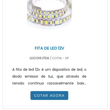
utilizado pela indústria de iluminação na
criação de luminárias. Com a inserção dos
LED SMD no PCB (placa de circuito
impresso) é possível desenvolv.
FITA DE LED 12V
LUCCHI LTDA
/ COTIA - SP
A fita de led 12v é um dispositivo de led, o
diodo emissor de luz, que através de
tensão contínua razoavelmente baixa
permite a distribuição de pequenos focos
COTAR AGORA
de luz em SMD, ou seja, inserida em uma
fita flexível com comprimentos de um a