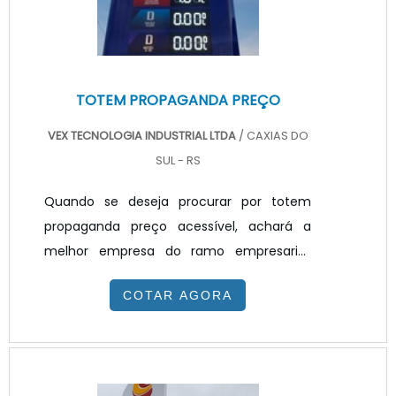
TOTEM PROPAGANDA PREÇO
VEX TECNOLOGIA INDUSTRIAL LTDA
/ CAXIAS DO
SUL - RS
Quando se deseja procurar por totem
propaganda preço acessível, achará a
melhor empresa do ramo empresarial.
Solicitando um orçamento na melhor
COTAR AGORA
empresa do segmento e encontrando a
melhor em qualidade e custo
benefício.TOTEM PROPAGANDA PREÇO
JUSTO E ACESSÍVELQuem quer achar