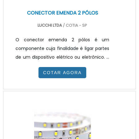
CONECTOR EMENDA 2 PÓLOS
LUCCHI LTDA
/ COTIA - SP
O conector emenda 2 pólos é um
componente cuja finalidade é ligar partes
de um dispositivo elétrico ou eletrônico. A
qualidade e o desempenho desse produto
COTAR AGORA
estão diretamente relacionados aos
materiais de primeira linha utilizados em
sua fabricação e aos processos
tecnológicos de ponta durante as fases
de produção.INFORMAÇÕES IMPORTANTES
SOBRE O PRODUTOUma excelente maneira
de avaliar a qualidade do conector 2 polos
é averiguar se o produto conta com