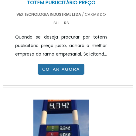
TOTEM PUBLICITÁRIO PREÇO
VEX TECNOLOGIA INDUSTRIAL LTDA
/ CAXIAS DO
SUL - RS
Quando se deseja procurar por totem
publicitário preço justo, achará a melhor
empresa do ramo empresarial. Solicitando
um orçamento na melhor empresa do
COTAR AGORA
segmento e encontrando a melhor em
qualidade e custo benefício.Quando o
interesse é por totem publicitário preço
acessível, com a equipe da VEX
Tecnologia poderá encontrar ótima
qualidade com resolução de problemas
por meio de soluções inovadoras.TOTEM
PUBLICITÁRIO PREÇO JUSTO E ACESSÍV...