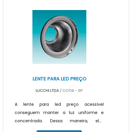
instaladas em residências, comércios,
serviços, entre outros. Elas apresentam
diversas voltagens e possuem várias
temperaturas de cores. O melhor para
uma aplicação eficiente e que se adéqua
aos mais variados ambientes.Lembrando
que o LED.
LENTE PARA LED PREÇO
LUCCHI LTDA
/ COTIA - SP
A lente para led preço acessível
conseguem manter a luz uniforme e
concentrada. Dessa maneira, elas
melhoram a O direcionamento do led,