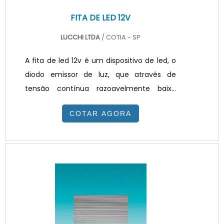
FITA DE LED 12V
LUCCHI LTDA
/ COTIA - SP
A fita de led 12v é um dispositivo de led, o
diodo emissor de luz, que através de
tensão contínua razoavelmente baixa
permite a distribuição de pequenos focos
COTAR AGORA
de luz em SMD, ou seja, inserida em uma
fita flexível com comprimentos de um a
vários metros, sendo comercialmente
vendida no Brasil em rolos de cinco
metros.APLICAÇÕES E CARACTERÍSTICAS
DO PRODUTOA fita de led é um produto
desenvolvido, normalmente, sendo que a
tonalidade do branco é descrita pela sua