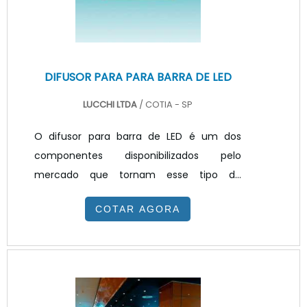
temperatura de cor em Kelvin. Dividid.
DIFUSOR PARA PARA BARRA DE LED
LUCCHI LTDA
/ COTIA - SP
O difusor para barra de LED é um dos
componentes disponibilizados pelo
mercado que tornam esse tipo de
iluminação mais eficaz. O componente
COTAR AGORA
possui características como ser fabricado
em PS (Poliestireno) para difusão do efeito
pontual do LED, oferece alta transmitância
da luz, possui boa resistência a arranhões,
possui também difícil aderência de