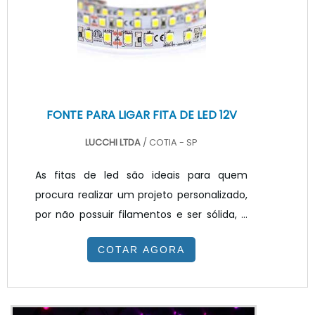
passagem de uma corrente elétrica.
Porém para que o produto func...
FONTE PARA LIGAR FITA DE LED 12V
LUCCHI LTDA
/ COTIA - SP
As fitas de led são ideais para quem
procura realizar um projeto personalizado,
por não possuir filamentos e ser sólida, e
serem flexíveis, sendo possível cortar é
COTAR AGORA
possível cortar a fita no tamanho que
desejar para realizar a instalação em
quaisquer ambientes. As utilizações da fita
de LED alto brilho são inúmeras e o seu uso