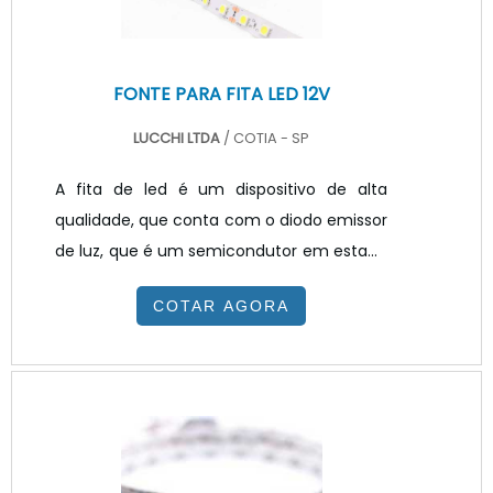
FONTE PARA FITA LED 12V
LUCCHI LTDA
/ COTIA - SP
A fita de led é um dispositivo de alta
qualidade, que conta com o diodo emissor
de luz, que é um semicondutor em estado
sólido que converte energia elétrica
COTAR AGORA
diretamente em luz. Ele basicamente atua
através de tensão contínua
razoavelmente baixa permite a
distribuição de pequenos focos de luz em
disparo contínuo, ou seja, a luz ocorre
quando o LED é polarizado, permitindo a