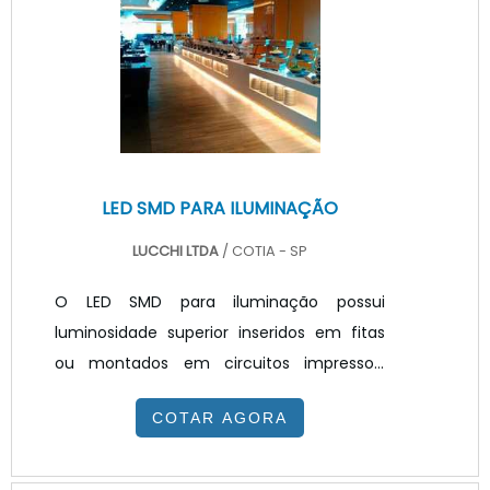
manchas e sujeiras, sendo de fácil
limpeza. INFORMAÇÕES ADICIONAIS SOBRE
O PRODUTOEste difusor de luz para led
possui ainda excelente propriedade de res.
LED SMD PARA ILUMINAÇÃO
LUCCHI LTDA
/ COTIA - SP
O LED SMD para iluminação possui
luminosidade superior inseridos em fitas
ou montados em circuitos impressos,
principalmente quando comparado com
COTAR AGORA
tecnologias tradicionais. Aplicados pela
indústria de iluminação na produção de
luminárias que posteriormente serão