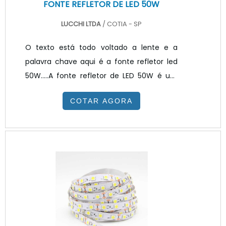
FONTE REFLETOR DE LED 50W
LUCCHI LTDA
/ COTIA - SP
O texto está todo voltado a lente e a
palavra chave aqui é a fonte refletor led
50W.....A fonte refletor de LED 50W é um
dispositivo de controle da luz que
COTAR AGORA
harmoniza as tensões padronizadas da
rede de corrente alternada 127V e 220V
necessária para o funcionamento do LED.
Assim são utilizadas em conjunto com o
refletor, holder, COB LED e
dissipador.INFORMAÇÕES ADICIONAIS SOBRE
O PRODUTOalgumas características
devem ser levadas em conside...