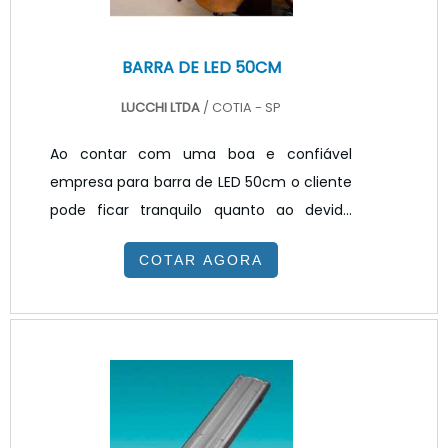
BARRA DE LED 50CM
LUCCHI LTDA
/ COTIA - SP
Ao contar com uma boa e confiável
empresa para barra de LED 50cm o cliente
pode ficar tranquilo quanto ao devido
atendimento da sua demanda, pois
COTAR AGORA
seguramente a empresa irá recomendar
opções de alto desempenho e que
reflitam a qualidade da mesma.As
pessoas que se questionavam sobre a
barra de LED também podem contar com
outra vantagem que é o preço, pois a
empresa ideal irá disponibilizar um valor