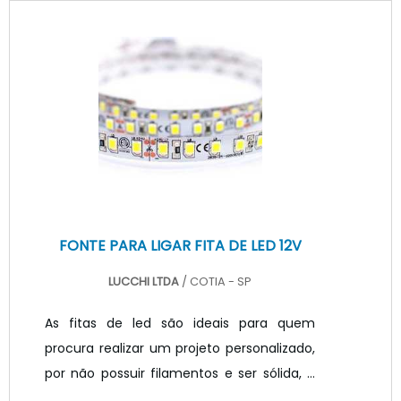
e 220V ou outras tensões em corrente
continua, indispensável para o
funcionamento do LEDVale destacar que
para que módulos de LED e fitas
funcionem adequadamente, são
utilizadas fontes de alimentação de
corrente ou tensão continua que ajudam
a transmitir a energia de fo.
FONTE PARA LIGAR FITA DE LED 12V
LUCCHI LTDA
/ COTIA - SP
As fitas de led são ideais para quem
procura realizar um projeto personalizado,
por não possuir filamentos e ser sólida, e
serem flexíveis, sendo possível cortar é