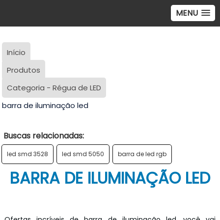
MENU
Início
Produtos
Categoria - Régua de LED
barra de iluminação led
Buscas relacionadas:
led smd 3528
led smd 5050
barra de led rgb
BARRA DE ILUMINAÇÃO LED
Ofertas incríveis de barra de iluminação led, você vai