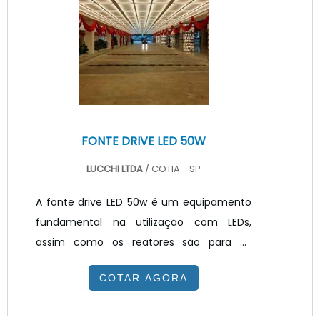
manutenção, podendo ser ainda maior
quando aliada a sensores de luminosidade
e driver dimerizáveis.Portanto para realizar
uma boa escolha ao comprar uma
luminária LED industrial, deve-.
FONTE DRIVE LED 50W
LUCCHI LTDA
/ COTIA - SP
A fonte drive LED 50w é um equipamento
fundamental na utilização com LEDs,
assim como os reatores são para as
lâmpadas fluorescentes. É um dispositivo
COTAR AGORA
de controle de luz que harmoniza as
tensões da rede de corrente alternada 127