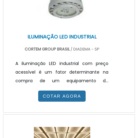
qualidade é fundamental contar com a
fonte driver para LE.
ILUMINAÇÃO LED INDUSTRIAL
CORTEM GROUP BRASIL
/ DIADEMA - SP
A iluminação LED industrial com preço
acessível é um fator determinante na
compra de um equipamento de
iluminação, porém ele não deve ser o
COTAR AGORA
único. Quando bem escolhido uma
luminária LED garante uma altíssima
eficiência luminosa e é capaz de
proporcionar uma redução significativa
nos custos de energia elétrica e de