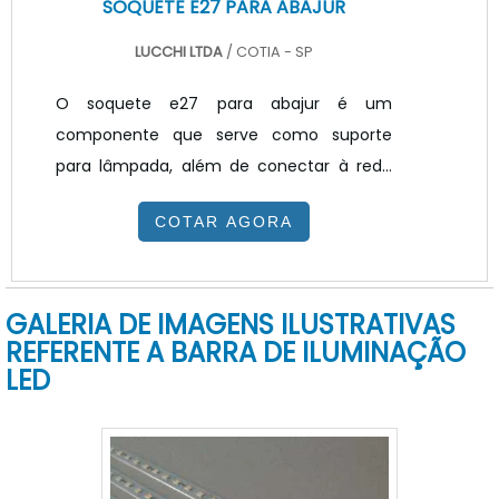
SOQUETE E27 PARA ABAJUR
LUCCHI LTDA
/ COTIA - SP
O soquete e27 para abajur é um
componente que serve como suporte
para lâmpada, além de conectar à rede
elétrica, serve para fixação da cúpula na
COTAR AGORA
estrutura do abajur.Existem vários modelos
de soquete no mercado hoje, porém os
mais conhecidos são os soquetes de base
GALERIA DE IMAGENS ILUSTRATIVAS
E27, soquetes de base E14, soquetes para
REFERENTE A BARRA DE ILUMINAÇÃO
lâmpadas halógenas em baixa tensão,
LED
soquetes para lâmpadas halógenas”,
soquetes para lâmpadas de descarga em
alta pressão, soquetes para lâmpadas
fluorescentes compactas, são outras