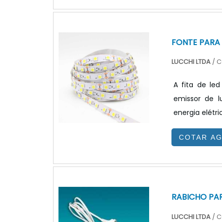
soquetes para
FONTE PARA 
LUCCHI LTDA
/ C
A fita de le
emissor de 
energia elétr
contínua raz
COTAR A
luz em dispar
permitindo a
funcione é nec
RABICHO PA
LUCCHI LTDA
/ C