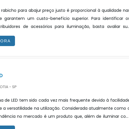
 rabicho para abajur preço justo é proporcional à qualidade na
 garantem um custo-benefício superior. Para identificar o
tribuidores de acessórios para iluminação, basta avaliar su
no mercado, extensão e diversidade do portfólio e soluçõe
GORA
ra atacado e varejo. Além disso, é muito importante assegura
to é testado e certificado por órgãos reguladores como 
atestam a qualidade de acessórios diversos. INFORMAÇ.
D
OTIA - SP
a de LED tem sido cada vez mais frequente devido à facilidad
e a versatilidade na utilização. Considerada atualmente como 
ndência no mercado é um produto que, além de iluminar co
ualidade, Perfeito para o desenvolvimento de luminária