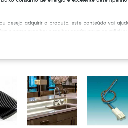
e, baixo consumo de energia e excelente desempenh
ou deseja adquirir o produto, este conteúdo vai ajud
ões e como escolher a melhor opção antes de solicitar
GUA DE LED?
 80% menos energia em comparação a lâmpadas fluorescen
 reduzindo a necessidade de manutenções frequentes.
ntes potências, tamanhos e temperaturas de cor.
ão UV nem contém mercúrio.
 superfícies planas sem grandes adaptações.
E SER APLICADA?