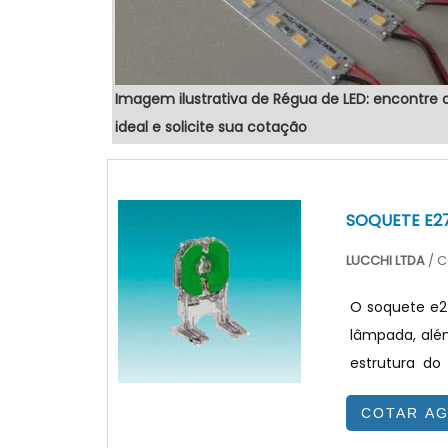
No nosso site você pode comparar opçõ
um orçamento em poucos cliques.
"
Imagem ilustrativa de Régua de LED: encontre
ideal e solicite sua cotação
SOQUETE E2
LUCCHI LTDA
/ C
O soquete e2
lâmpada, além
estrutura do
porém os mai
COTAR A
E14, soquete
lâmpadas hal