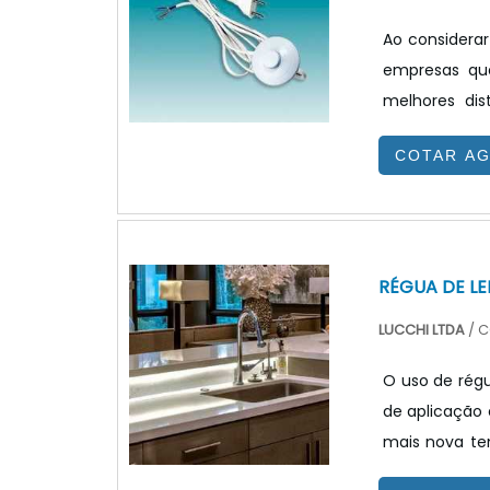
Ao considerar
empresas que
melhores dis
experiência 
COTAR A
oferecidas pa
que o produ
INMETRO, que 
RÉGUA DE LE
LUCCHI LTDA
/ C
O uso de régu
de aplicação 
mais nova te
excelente q