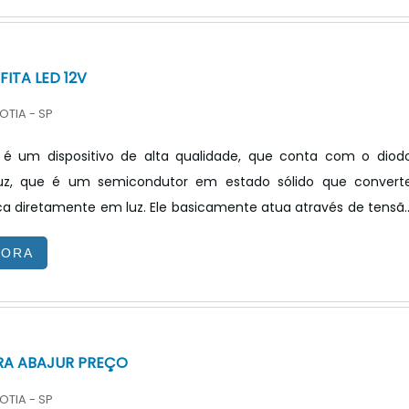
 lâmpadas fluorescentes compactas, são outras versõe.
FITA LED 12V
OTIA - SP
d é um dispositivo de alta qualidade, que conta com o diod
luz, que é um semicondutor em estado sólido que convert
ica diretamente em luz. Ele basicamente atua através de tensã
oavelmente baixa permite a distribuição de pequenos focos d
GORA
o contínuo, ou seja, a luz ocorre quando o LED é polarizado
 passagem de uma corrente elétrica. Porém para que o produt
essário contar com a fonte para fita led 12v, real.
RA ABAJUR PREÇO
OTIA - SP