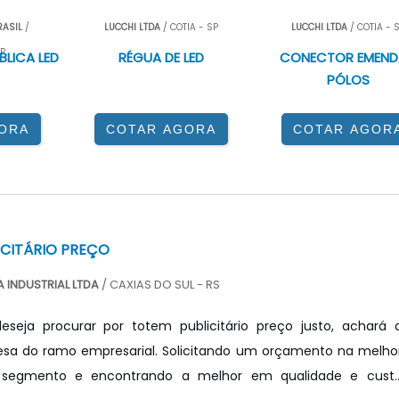
RASIL
/
LUCCHI LTDA
/ COTIA - SP
LUCCHI LTDA
/ COTIA - 
, bancadas e áreas de trabalho.
P
BLICA LED
RÉGUA DE LED
CONECTOR EMEND
rredores de lojas.
PÓLOS
 de produção.
ORA
COTAR AGORA
COTAR AGOR
que exigem iluminação uniforme.
s e projetos arquitetônicos.
 RÉGUA DE LED?
ICITÁRIO PREÇO
 é importante considerar:
 INDUSTRIAL LTDA
/ CAXIAS DO SUL - RS
e acordo com a área a ser iluminada.
seja procurar por totem publicitário preço justo, achará 
ara ambientes de trabalho, branco quente para áreas
sa do ramo empresarial. Solicitando um orçamento na melho
segmento e encontrando a melhor em qualidade e cust