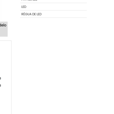
itar
LED
RÉGUA DE LED
delo
a
a
,
e
a
,