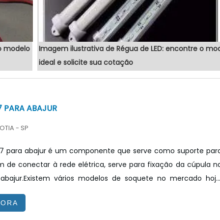
es de diferentes fornecedores especializados e solic
 o modelo
Imagem ilustrativa de Régua de LED: encontre o mo
ideal e solicite sua cotação
7 PARA ABAJUR
OTIA - SP
7 para abajur é um componente que serve como suporte par
 de conectar à rede elétrica, serve para fixação da cúpula n
 abajur.Existem vários modelos de soquete no mercado hoje
s conhecidos são os soquetes de base E27, soquetes de bas
GORA
s para lâmpadas halógenas em baixa tensão, soquetes par
ógenas”, soquetes para lâmpadas de descarga em alta pressão