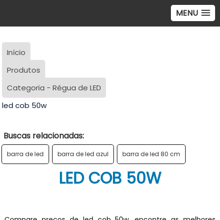
MENU
Início
Produtos
Categoria - Régua de LED
led cob 50w
Buscas relacionadas:
barra de led
barra de led azul
barra de led 80 cm
LED COB 50W
Compare preços de led cob 50w, encontre as melhores