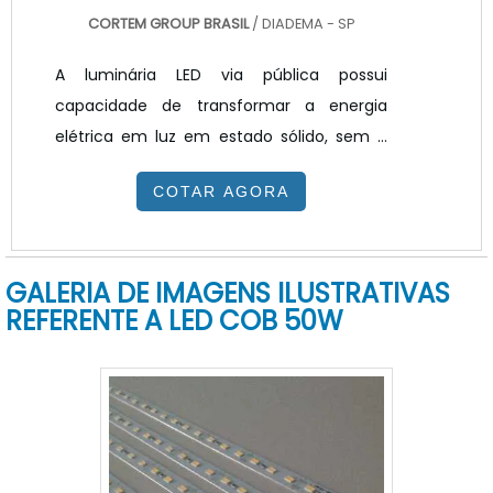
CORTEM GROUP BRASIL
/ DIADEMA - SP
A luminária LED via pública possui
capacidade de transformar a energia
elétrica em luz em estado sólido, sem a
utilização de filamentos, isso torna o
COTAR AGORA
desperdício de energia praticamente
inexistente e a duração do produto
maior.Não apenas na utilização de
GALERIA DE IMAGENS ILUSTRATIVAS
elementos para a confecção das
REFERENTE A LED COB 50W
lâmpadas convencionais, mas também
na variação de equipamentos e criação
de novas soluções para grandes projetos
como o de iluminar uma grande via
pública. CONHEÇA AS PRINCIPAIS
APLICAÇÕES DAS LUMINÁRIAS LEDO LED é.