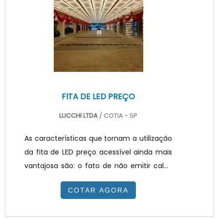
luzes provindas de lâmpada de
led.INFORMAÇÕES IMPORTANTES SOBRE O
PRODUTOExistem várias situações e locais
para se usar uma iluminação feita co.
FITA DE LED PREÇO
LUCCHI LTDA
/ COTIA - SP
As características que tornam a utilização
da fita de LED preço acessível ainda mais
vantajosa são: o fato de não emitir calor,
nem raios infravermelho ou ultravioleta,
COTAR AGORA
não danificam o tecido e proporcionam o
equilíbrio térmico aos ambientes,