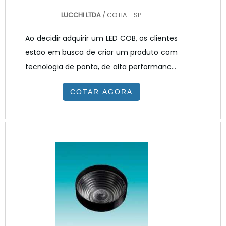
LUCCHI LTDA
/ COTIA - SP
Ao decidir adquirir um LED COB, os clientes
estão em busca de criar um produto com
tecnologia de ponta, de alta performance,
eficiente e que seja totalmente capaz de
COTAR AGORA
atender suas necessidades e
expectativas.No mercado existem diversos
modelos de LED, sendo que cada modelo
pode ser mais adequado para tipos
diferentes de demandas, portanto ao LED
dotipo COB que traz uma nova tecnologia
de encapsulamento que utilizando
múltiplos chips de L...