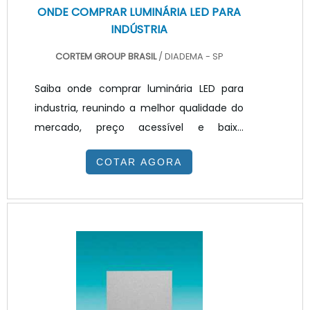
ONDE COMPRAR LUMINÁRIA LED PARA
INDÚSTRIA
CORTEM GROUP BRASIL
/ DIADEMA - SP
Saiba onde comprar luminária LED para
industria, reunindo a melhor qualidade do
mercado, preço acessível e baixo
consumo de energia, sendo assim possível
COTAR AGORA
obter excelência em custo beneficio,
atendendo a armazéns, galopes, estoques
entre outros. A qualidade destes
equipamentos é um diferencial, resumidas
em durabilidade e praticidade. Por conta
da complexidade de operações
recorrentes em um ambiente industrial, a
iluminação pode ser algo bastante