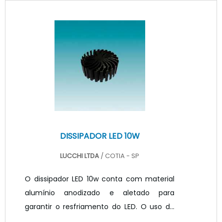
apresenta resistência, alta durabilidade e
longa vida útil. A fita de LED é
extremamente versátil, podendo ser
adaptada conforme o tipo de aplicação
permitindo criar elementos com
dimensões distintas, em função da
possibilidade do seccionamento da fita a
ca.
DISSIPADOR LED 10W
LUCCHI LTDA
/ COTIA - SP
O dissipador LED 10w conta com material
alumínio anodizado e aletado para
garantir o resfriamento do LED. O uso do
dissipador em conjunto com as interfaces