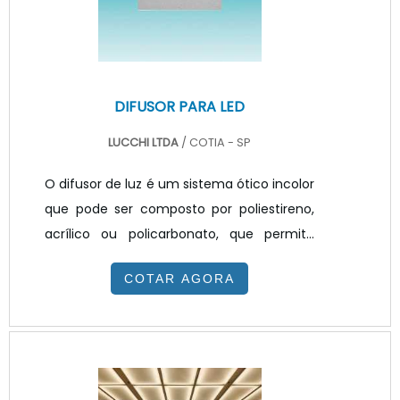
desafiador. Diversos aspectos podem ser
considerad.
DIFUSOR PARA LED
LUCCHI LTDA
/ COTIA - SP
O difusor de luz é um sistema ótico incolor
que pode ser composto por poliestireno,
acrílico ou policarbonato, que permite
espalhar a luz, propagando-a pelo
COTAR AGORA
ambiente. Normalmente, tem prismas na
parte de fora, que direcionam o fluxo de
luz numa distribuição uniformizada que
não ofusca a visão. Um difusor para LED é
otimizado para exercer essa função, com