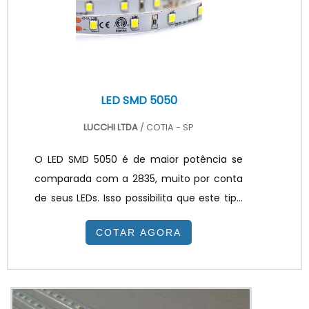
LEDs a...
LED SMD 5050
LUCCHI LTDA
/ COTIA - SP
O LED SMD 5050 é de maior potência se
comparada com a 2835, muito por conta
de seus LEDs. Isso possibilita que este tipo
de produto possa estar disponível no
COTAR AGORA
mercado em versões RGB coloridas, onde
é possível escolher-se qualquer uma de
milhões de cores disponíveis. DETALHES
ADICIONAIS SOBRE O PRODUTOAlém de