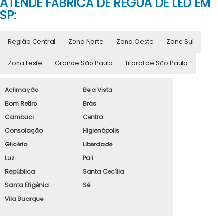
ATENDE FÁBRICA DE RÉGUA DE LED EM
SP:
Região Central
Zona Norte
Zona Oeste
Zona Sul
Zona Leste
Grande São Paulo
Litoral de São Paulo
Aclimação
Bela Vista
Bom Retiro
Brás
Cambuci
Centro
Consolação
Higienópolis
Glicério
Liberdade
Luz
Pari
República
Santa Cecília
Santa Efigênia
Sé
Vila Buarque