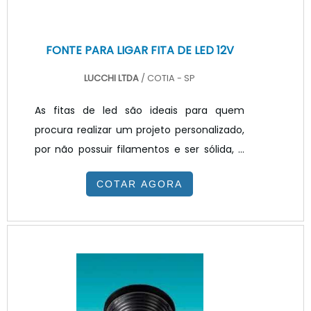
FONTE PARA LIGAR FITA DE LED 12V
LUCCHI LTDA
/ COTIA - SP
As fitas de led são ideais para quem
procura realizar um projeto personalizado,
por não possuir filamentos e ser sólida, e
serem flexíveis, sendo possível cortar é
COTAR AGORA
possível cortar a fita no tamanho que
desejar para realizar a instalação em
quaisquer ambientes. As utilizações da fita
de LED alto brilho são inúmeras e o seu uso
é ideal para locais em que o uso de
lâmpadas convencionais não seria
possível, como em sancas, nichos,