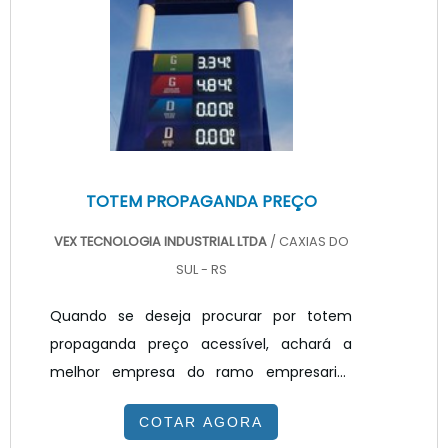
qualidade com resolução de problemas
por meio de soluções inovadoras.TOTEM
PUBLICITÁRIO PREÇO JUSTO E ACESSÍV...
TOTEM PROPAGANDA PREÇO
VEX TECNOLOGIA INDUSTRIAL LTDA
/ CAXIAS DO
SUL - RS
Quando se deseja procurar por totem
propaganda preço acessível, achará a
melhor empresa do ramo empresarial.
Solicitando um orçamento na melhor
COTAR AGORA
empresa do segmento e encontrando a