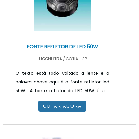
espelhos em até movéis. Para que todo o
produto funcione com máxima q.
FONTE REFLETOR DE LED 50W
LUCCHI LTDA
/ COTIA - SP
O texto está todo voltado a lente e a
palavra chave aqui é a fonte refletor led
50W.....A fonte refletor de LED 50W é um
dispositivo de controle da luz que
COTAR AGORA
harmoniza as tensões padronizadas da
rede de corrente alternada 127V e 220V
necessária para o funcionamento do LED.
Assim são utilizadas em conjunto com o