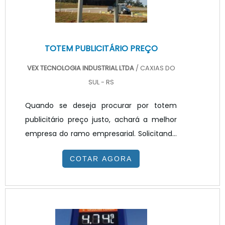
TOTEM PUBLICITÁRIO PREÇO
VEX TECNOLOGIA INDUSTRIAL LTDA
/ CAXIAS DO
SUL - RS
Quando se deseja procurar por totem
publicitário preço justo, achará a melhor
empresa do ramo empresarial. Solicitando
um orçamento na melhor empresa do
COTAR AGORA
segmento e encontrando a melhor em
qualidade e custo benefício.Quando o
interesse é por totem publicitário preço
acessível, com a equipe da VEX
Tecnologia poderá encontrar ótima