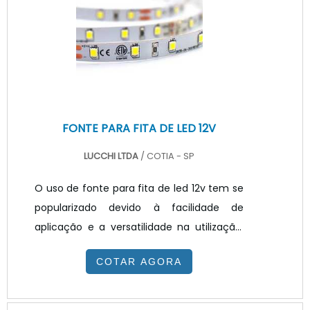
FONTE PARA FITA DE LED 12V
LUCCHI LTDA
/ COTIA - SP
O uso de fonte para fita de led 12v tem se
popularizado devido à facilidade de
aplicação e a versatilidade na utilização.
Considerada atualmente como a mais
COTAR AGORA
nova tendência no mercado que aliado a
fita de led, além de iluminar, além de
iluminar com excelente qualidade, decora