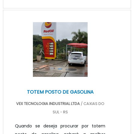
melhor em qualidade e custo
benefício.TOTEM PROPAGANDA PREÇO
JUSTO E ACESSÍVELQuem quer achar
totem propaganda preço justo e em uma
empresa transparente, vai até o site da
VEX Tecnologia. A empresa trabalha com
painel de LED para posto de combustível e
painel ...
TOTEM POSTO DE GASOLINA
VEX TECNOLOGIA INDUSTRIAL LTDA
/ CAXIAS DO
SUL - RS
Quando se deseja procurar por totem