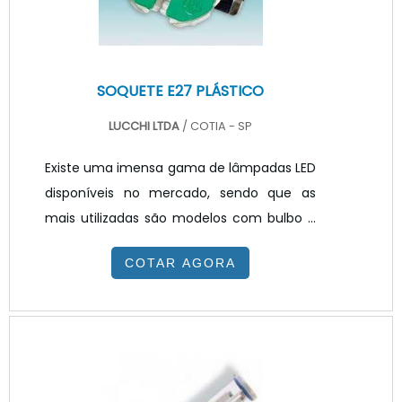
SOQUETE E27 PLÁSTICO
LUCCHI LTDA
/ COTIA - SP
Existe uma imensa gama de lâmpadas LED
disponíveis no mercado, sendo que as
mais utilizadas são modelos com bulbo e
base e27, de forma que estas lâmpadas
COTAR AGORA
fluorescentes compactas têm como
característica distintiva principal possuir
um reator integrado. Este reator integrado
apresenta dimensões consideravelmente
reduzidas, de forma que estas lâmpadas
são bastante adequadas para utilização