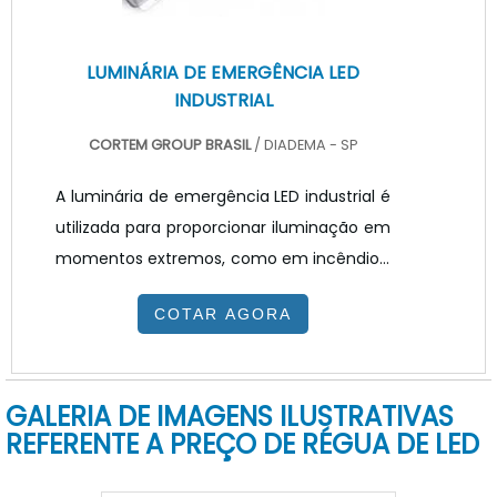
LUMINÁRIA DE EMERGÊNCIA LED
INDUSTRIAL
CORTEM GROUP BRASIL
/ DIADEMA - SP
A luminária de emergência LED industrial é
utilizada para proporcionar iluminação em
momentos extremos, como em incêndios,
quedas da corrente elétrica. Em sua
COTAR AGORA
maioria, elas são alimentadas através de
baterias, recarregadas nos momentos
onde há a corrente elétrica e utilizadas
GALERIA DE IMAGENS ILUSTRATIVAS
quando existir a necessidade do
REFERENTE A PREÇO DE RÉGUA DE LED
acionamento das lâmpadas. Esse tipo de
ferramenta deve ser instalada em lugares