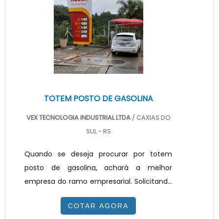
empresa transparente, vai até o site da
VEX Tecnologia. A empresa trabalha com
painel de LED para posto de combustível e
painel ...
TOTEM POSTO DE GASOLINA
VEX TECNOLOGIA INDUSTRIAL LTDA
/ CAXIAS DO
SUL - RS
Quando se deseja procurar por totem
posto de gasolina, achará a melhor
empresa do ramo empresarial. Solicitando
um orçamento na melhor empresa do
COTAR AGORA
segmento e encontrando a melhor em