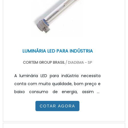
residencial e podem substituir as
lâmpadas incandescentes sem requerer
grandes reformas na instalação elétrica.
LUMINÁRIA LED PARA INDÚSTRIA
CORTEM GROUP BRASIL
/ DIADEMA - SP
A luminária LED para indústria necessita
conta com muita qualidade, bom preço e
baixo consumo de energia, assim é
possível obter o melhor custo benefício,
COTAR AGORA
podendo atender a galpões, armazéns e
estoques. Nesses casos, um fator
destacável, é a particularidade de luz que