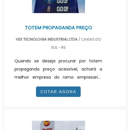
TOTEM PROPAGANDA PREÇO
VEX TECNOLOGIA INDUSTRIAL LTDA
/ CAXIAS DO
SUL - RS
Quando se deseja procurar por totem
propaganda preço acessível, achará a
melhor empresa do ramo empresarial.
Solicitando um orçamento na melhor
COTAR AGORA
empresa do segmento e encontrando a
melhor em qualidade e custo
benefício.TOTEM PROPAGANDA PREÇO
JUSTO E ACESSÍVELQuem quer achar
totem propaganda preço justo e em uma