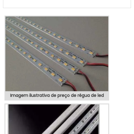
qualidade e custo benefício.Quando o
quesito é totem posto de gasolina, com os
colaboradores da VEX Tecnologia é
possível encontrar precisão com produtos
eletrônicos de qualidade para controle e
automação de processos.MAIS SOBRE
TOTEM POSTO DE GASOLINAHá muit...
Imagem ilustrativa de preço de régua de led