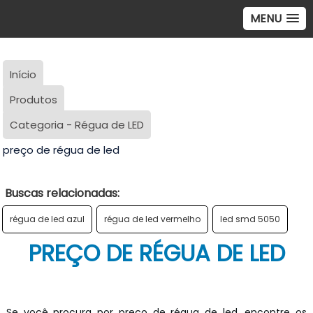
MENU
Início
Produtos
Categoria - Régua de LED
preço de régua de led
Buscas relacionadas:
régua de led azul
régua de led vermelho
led smd 5050
PREÇO DE RÉGUA DE LED
Se você procura por preço de régua de led, encontre os