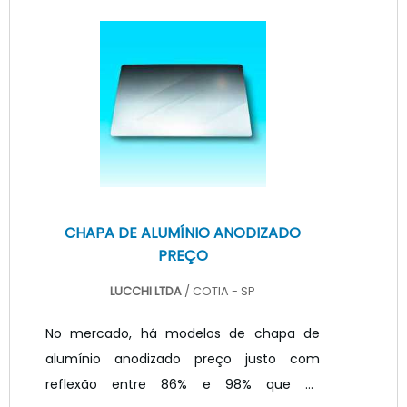
pode ser proporcionada por estes
equipamentos, contando também com
seu tempo de vida útil. A utilização de
uma luminária ineficiente pode resultar
em perca de dinheiro em longo prazo,
podendo ser em energia consumida ou
nas reposiç.
CHAPA DE ALUMÍNIO ANODIZADO
PREÇO
LUCCHI LTDA
/ COTIA - SP
No mercado, há modelos de chapa de
alumínio anodizado preço justo com
reflexão entre 86% e 98% que se