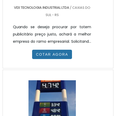
VEX TECNOLOGIA INDUSTRIAL LTDA
/ CAXIAS DO
SUL - RS
Quando se deseja procurar por totem
publicitário preço justo, achará a melhor
empresa do ramo empresarial. Solicitando
um orçamento na melhor empresa do
COTAR AGORA
segmento e encontrando a melhor em
qualidade e custo benefício.Quando o
interesse é por totem publicitário preço
acessível, com a equipe da VEX
Tecnologia poderá encontrar ótima
qualidade com resolução de problemas
por meio de soluções inovadoras.TOTEM
PUBLICITÁRIO PREÇO JUSTO E ACESSÍV...