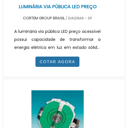
LUMINÁRIA VIA PÚBLICA LED PREÇO
CORTEM GROUP BRASIL
/ DIADEMA - SP
A luminária via pública LED preço acessível
possui capacidade de transformar a
energia elétrica em luz em estado sólido,
sem a utilização de filamentos, isso torna
COTAR AGORA
o desperdício de energia praticamente
inexistente e a duração do produto maior.
APLICAÇÃO DA LUMINÁRIA LEDO conceito de
Cidades Inteligentes está relacionado
diretamente ao conceito de Internet das
Coisas que por sua vez trata da
capacidade que temos de produzir
informações a partir de objetos do dia-a-
dia, e compartilhar essas inform.