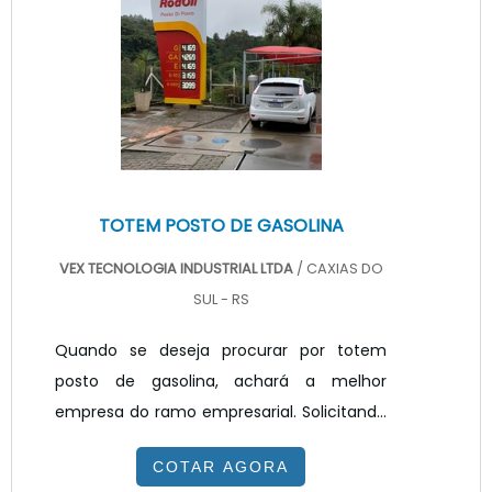
empresa transparente, vai até o site da
VEX Tecnologia. A empresa trabalha com
painel de LED para posto de combustível e
painel ...
TOTEM POSTO DE GASOLINA
VEX TECNOLOGIA INDUSTRIAL LTDA
/ CAXIAS DO
SUL - RS
Quando se deseja procurar por totem
posto de gasolina, achará a melhor
empresa do ramo empresarial. Solicitando
um orçamento na melhor empresa do
COTAR AGORA
segmento e encontrando a melhor em