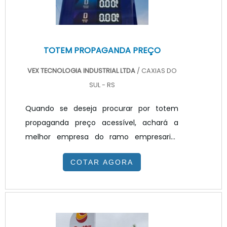
TOTEM PROPAGANDA PREÇO
VEX TECNOLOGIA INDUSTRIAL LTDA
/ CAXIAS DO
SUL - RS
Quando se deseja procurar por totem
propaganda preço acessível, achará a
melhor empresa do ramo empresarial.
Solicitando um orçamento na melhor
COTAR AGORA
empresa do segmento e encontrando a
melhor em qualidade e custo
benefício.TOTEM PROPAGANDA PREÇO
JUSTO E ACESSÍVELQuem quer achar
totem propaganda preço justo e em uma