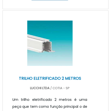
desejar para realizar a instalação em
quaisquer ambientes. As utilizações da fita
de LED alto brilho são inúmeras e o seu uso
é ideal para locais em que o uso de
lâmpadas convencionais não seria
possível, como em sancas, nichos,
espelhos em até movéis. Para que todo o
produto funcione com máxima q.
TRILHO ELETRIFICADO 2 METROS
LUCCHI LTDA
/ COTIA - SP
Um trilho eletrificado 2 metros é uma
peça que tem como função principal o de