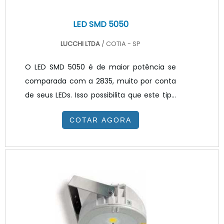
LED SMD 5050
LUCCHI LTDA
/ COTIA - SP
O LED SMD 5050 é de maior potência se
comparada com a 2835, muito por conta
de seus LEDs. Isso possibilita que este tipo
de produto possa estar disponível no
COTAR AGORA
mercado em versões RGB coloridas, onde
é possível escolher-se qualquer uma de
milhões de cores disponíveis. DETALHES
ADICIONAIS SOBRE O PRODUTOAlém de
inseridos em fitas flexíveis, ele pode ser
utilizado pela indústria de iluminação na
criação de luminárias. Com a inserção dos
LED SMD no PCB (placa de circuito