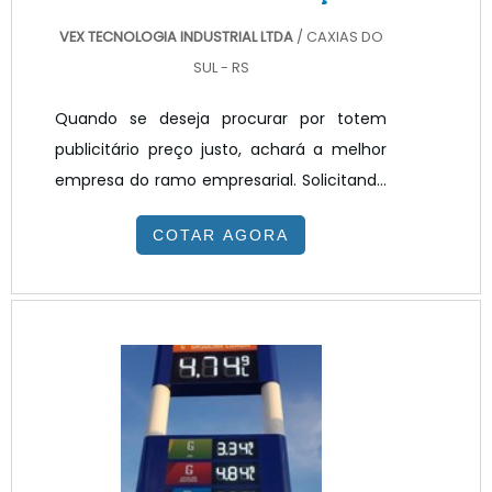
VEX TECNOLOGIA INDUSTRIAL LTDA
/ CAXIAS DO
SUL - RS
Quando se deseja procurar por totem
publicitário preço justo, achará a melhor
empresa do ramo empresarial. Solicitando
um orçamento na melhor empresa do
COTAR AGORA
segmento e encontrando a melhor em
qualidade e custo benefício.Quando o
interesse é por totem publicitário preço
acessível, com a equipe da VEX
Tecnologia poderá encontrar ótima
qualidade com resolução de problemas
por meio de soluções inovadoras.TOTEM
PUBLICITÁRIO PREÇO JUSTO E ACESSÍV...