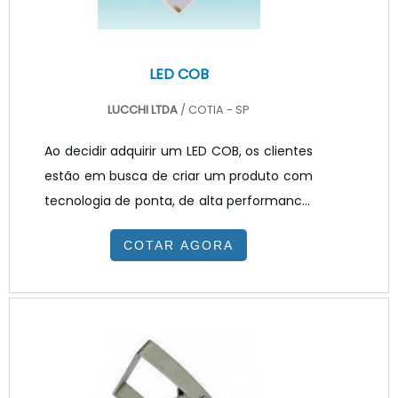
LED COB
LUCCHI LTDA
/ COTIA - SP
Ao decidir adquirir um LED COB, os clientes
estão em busca de criar um produto com
tecnologia de ponta, de alta performance,
eficiente e que seja totalmente capaz de
COTAR AGORA
atender suas necessidades e
expectativas.No mercado existem diversos
modelos de LED, sendo que cada modelo
pode ser mais adequado para tipos
diferentes de demandas, portanto ao LED
dotipo COB que traz uma nova tecnologia