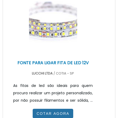
nos custos de energia elétrica e de
manutenção, podendo ser ainda maior
quando aliada a sensores de luminosidade
e driver dimerizáveis.Portanto para realizar
uma boa escolha ao comprar uma
luminária LED industrial, deve-.
FONTE PARA LIGAR FITA DE LED 12V
LUCCHI LTDA
/ COTIA - SP
As fitas de led são ideais para quem
procura realizar um projeto personalizado,
por não possuir filamentos e ser sólida, e
serem flexíveis, sendo possível cortar é
COTAR AGORA
possível cortar a fita no tamanho que