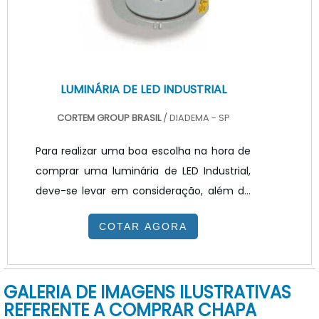
impresso) é possível desenvolv.
LUMINÁRIA DE LED INDUSTRIAL
CORTEM GROUP BRASIL
/ DIADEMA - SP
Para realizar uma boa escolha na hora de
comprar uma luminária de LED Industrial,
deve-se levar em consideração, além do
preço, a vida útil do equipamento, fluxo
COTAR AGORA
luminoso, garantia do fabricante, projeto
luminotécnico e teste comparativo dos
equipamentos. Quando bem escolhido
GALERIA DE IMAGENS ILUSTRATIVAS
uma luminária LED garante uma altíssima
REFERENTE A COMPRAR CHAPA
eficiência luminosa e é capaz de