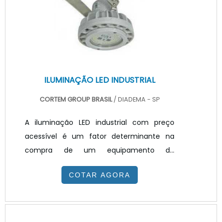
de encapsulamento que utilizando
múltiplos chips de LED embalados em
conjunto, formam um módulo de
iluminação. Pa.
ILUMINAÇÃO LED INDUSTRIAL
CORTEM GROUP BRASIL
/ DIADEMA - SP
A iluminação LED industrial com preço
acessível é um fator determinante na
compra de um equipamento de
iluminação, porém ele não deve ser o
COTAR AGORA
único. Quando bem escolhido uma
luminária LED garante uma altíssima
eficiência luminosa e é capaz de
proporcionar uma redução significativa