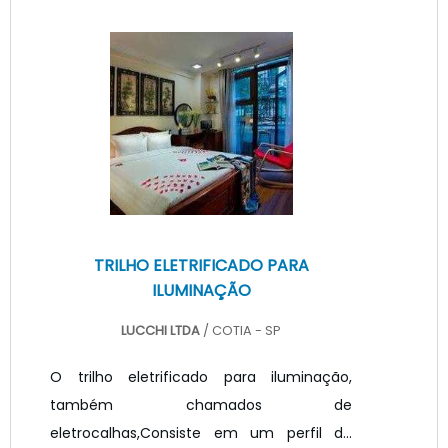
desenvolvimento de luminárias
corporativas, industriais, postos de
gasolina, entre outras aplicações..A
escolha mais assertiva para a iluminação
de espaços corporativos é a luz branca
neutra, pois estimula a produtividade. Para
humanizar os e.
TRILHO ELETRIFICADO PARA
ILUMINAÇÃO
LUCCHI LTDA
/ COTIA - SP
O trilho eletrificado para iluminação,
também chamados de
eletrocalhas,Consiste em um perfil de