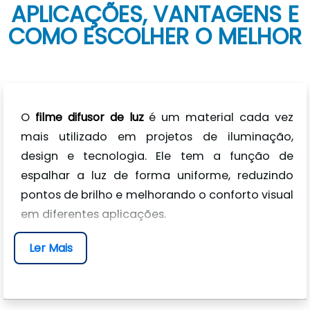
APLICAÇÕES, VANTAGENS E
COMO ESCOLHER O MELHOR
O
filme difusor de luz
é um material cada vez
mais utilizado em projetos de iluminação,
design e tecnologia. Ele tem a função de
espalhar a luz de forma uniforme, reduzindo
pontos de brilho e melhorando o conforto visual
em diferentes aplicações.
Ler Mais
Se você busca entender melhor como funciona,
onde aplicar e quais são os benefícios desse
produto, este conteúdo vai esclarecer suas
dúvidas e mostrar como escolher a solução