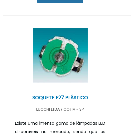
iluminação em LED. Sabendo-se disso, as
distribuidoras estão focando em novos
recursos, a fim de atender a todas as
necessidades apresentadas, garantindo
bons atendimentos e soluções, por isso,
vale se informar acerca das lentes para
COB LED. INFORMAÇÕES SOBRE O MELHOR
PRODUTO DO MERCADOA lente para LE.
SOQUETE E27 PLÁSTICO
LUCCHI LTDA
/ COTIA - SP
Existe uma imensa gama de lâmpadas LED
disponíveis no mercado, sendo que as