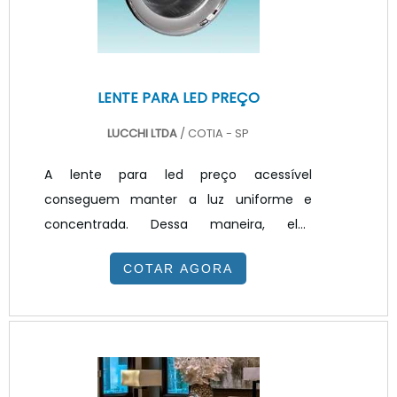
possui ainda excelente propriedade de res.
LENTE PARA LED PREÇO
LUCCHI LTDA
/ COTIA - SP
A lente para led preço acessível
conseguem manter a luz uniforme e
concentrada. Dessa maneira, elas
melhoram a O direcionamento do led,
COTAR AGORA
Além de permitir diferentes ângulos de
abertura, de 15 a 60 graus, criando um
equilíbrio entre a luz difusa e direcional
gerando uma modelagem com a luz,
como desejado. Além disso, as lentes para