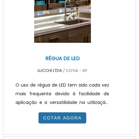
led de potência têm variedade em
dimensões e podem ser produzidas em
diâmetros de 50, 70 e 111
mm.INFORMAÇÕES ADICIONAIS SOBRE O
PRODUTOOs instrumentos são feitos de
po.
RÉGUA DE LED
LUCCHI LTDA
/ COTIA - SP
O uso de régua de LED tem sido cada vez
mais frequente devido à facilidade de
aplicação e a versatilidade na utilização.
Considerada atualmente como a mais
COTAR AGORA
nova tendência no mercado é um
produto que, além de iluminar com
excelente qualidade, Perfeito para o