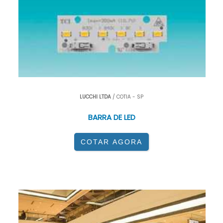
Ambientes arquitetônicos e de design de
interiores.
Revestimentos para equipamentos
eletrônicos.
Comunicação visual e painéis publicitários.
LUCCHI LTDA
/ COTIA - SP
Assim como o
plástico difusor de luz
, o filme
BARRA DE LED
difusor é uma solução prática para melhorar a
qualidade da iluminação em diferentes
COTAR AGORA
contextos.
VANTAGENS DO FILME DIFUSOR DE
LUZ
Uniformidade luminosa:
elimina pontos de luz