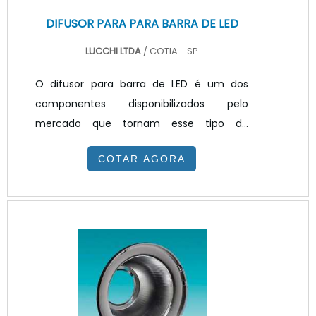
DIFUSOR PARA PARA BARRA DE LED
LUCCHI LTDA
/ COTIA - SP
O difusor para barra de LED é um dos
componentes disponibilizados pelo
mercado que tornam esse tipo de
iluminação mais eficaz. O componente
COTAR AGORA
possui características como ser fabricado
em PS (Poliestireno) para difusão do efeito
pontual do LED, oferece alta transmitância
da luz, possui boa resistência a arranhões,
possui também difícil aderência de
manchas e sujeiras, sendo de fácil
limpeza. INFORMAÇÕES ADICIONAIS SOBRE
O PRODUTOEste difusor de luz para led