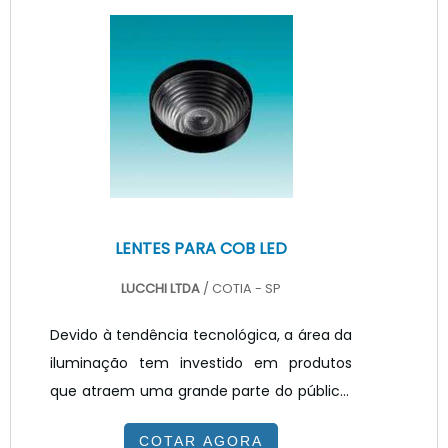
LENTES PARA COB LED
LUCCHI LTDA
/ COTIA - SP
Devido à tendência tecnológica, a área da
iluminação tem investido em produtos
que atraem uma grande parte do público,
por conta das facilidades e maior conforto
COTAR AGORA
proporcionado, como é a questão da