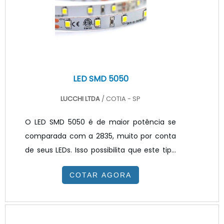
LED SMD 5050
LUCCHI LTDA
/ COTIA - SP
O LED SMD 5050 é de maior potência se
comparada com a 2835, muito por conta
de seus LEDs. Isso possibilita que este tipo
de produto possa estar disponível no
COTAR AGORA
mercado em versões RGB coloridas, onde
é possível escolher-se qualquer uma de
milhões de cores disponíveis. DETALHES
ADICIONAIS SOBRE O PRODUTOAlém de