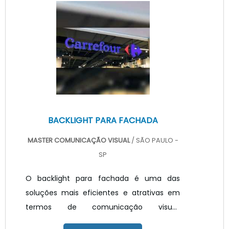
inseridos em fitas flexíveis, ele pode ser
utilizado pela indústria de iluminação na
criação de luminárias. Com a inserção dos
LED SMD no PCB (placa de circuito
impresso) é possível desenvolv.
BACKLIGHT PARA FACHADA
MASTER COMUNICAÇÃO VISUAL
/ SÃO PAULO -
SP
O backlight para fachada é uma das
soluções mais eficientes e atrativas em
termos de comunicação visual.
Confeccionado em material de extrema