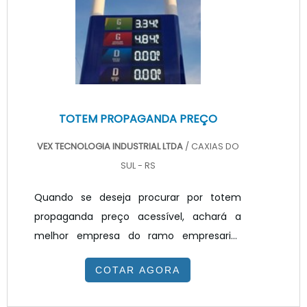
por meio de soluções inovadoras.TOTEM
PUBLICITÁRIO PREÇO JUSTO E ACESSÍV...
TOTEM PROPAGANDA PREÇO
VEX TECNOLOGIA INDUSTRIAL LTDA
/ CAXIAS DO
SUL - RS
Quando se deseja procurar por totem
propaganda preço acessível, achará a
melhor empresa do ramo empresarial.
Solicitando um orçamento na melhor
COTAR AGORA
empresa do segmento e encontrando a
melhor em qualidade e custo