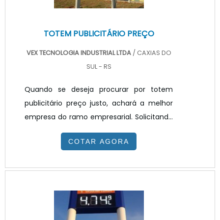
TOTEM PUBLICITÁRIO PREÇO
VEX TECNOLOGIA INDUSTRIAL LTDA
/ CAXIAS DO
SUL - RS
Quando se deseja procurar por totem
publicitário preço justo, achará a melhor
empresa do ramo empresarial. Solicitando
um orçamento na melhor empresa do
COTAR AGORA
segmento e encontrando a melhor em
qualidade e custo benefício.Quando o
interesse é por totem publicitário preço
acessível, com a equipe da VEX
Tecnologia poderá encontrar ótima
qualidade com resolução de problemas