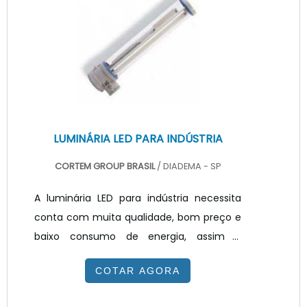
quando o LED é polarizado, permitindo a
passagem de uma corrente elétrica.
Porém para que o produto funcione é
necessário contar com a fonte para fita
led 12v, real.
LUMINÁRIA LED PARA INDÚSTRIA
CORTEM GROUP BRASIL
/ DIADEMA - SP
A luminária LED para indústria necessita
conta com muita qualidade, bom preço e
baixo consumo de energia, assim é
possível obter o melhor custo benefício,
COTAR AGORA
podendo atender a galpões, armazéns e
estoques. Nesses casos, um fator