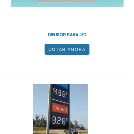
<
P>
LUCCHI LTDA
/ COTIA - SP
DIFUSOR PARA LED
COTAR AGORA