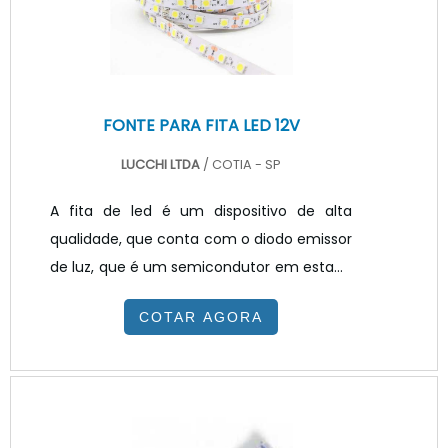
neutra, pois estimula a produtividade. Para
humanizar os e.
FONTE PARA FITA LED 12V
LUCCHI LTDA
/ COTIA - SP
A fita de led é um dispositivo de alta
qualidade, que conta com o diodo emissor
de luz, que é um semicondutor em estado
sólido que converte energia elétrica
COTAR AGORA
diretamente em luz. Ele basicamente atua
através de tensão contínua
razoavelmente baixa permite a
distribuição de pequenos focos de luz em
disparo contínuo, ou seja, a luz ocorre