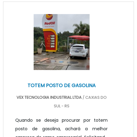
benefício.TOTEM PROPAGANDA PREÇO
JUSTO E ACESSÍVELQuem quer achar
totem propaganda preço justo e em uma
empresa transparente, vai até o site da
VEX Tecnologia. A empresa trabalha com
painel de LED para posto de combustível e
painel ...
TOTEM POSTO DE GASOLINA
VEX TECNOLOGIA INDUSTRIAL LTDA
/ CAXIAS DO
SUL - RS
Quando se deseja procurar por totem
posto de gasolina, achará a melhor