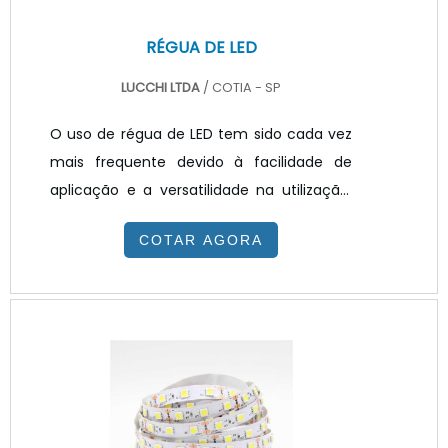
RÉGUA DE LED
LUCCHI LTDA
/ COTIA - SP
O uso de régua de LED tem sido cada vez
mais frequente devido à facilidade de
aplicação e a versatilidade na utilização.
Considerada atualmente como a mais
COTAR AGORA
nova tendência no mercado é um
produto que, além de iluminar com
excelente qualidade, Perfeito para o
desenvolvimento de luminárias
corporativas, industriais, postos de
gasolina, entre outras aplicações..A
escolha mais assertiva para a iluminação
de espaços corporativos é a luz branca