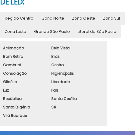
DE LED:
Região Central
Zona Norte
Zona Oeste
Zona Sul
Zona Leste
Grande São Paulo
Litoral de São Paulo
Aclimação
Bela Vista
Bom Retiro
Brás
Cambuci
Centro
Consolação
Higienópolis
Glicério
Liberdade
Luz
Pari
República
Santa Cecília
Santa Efigênia
Sé
Vila Buarque