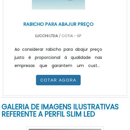
RABICHO PARA ABAJUR PREÇO
LUCCHI LTDA
/ COTIA - SP
Ao considerar rabicho para abajur preço
justo é proporcional à qualidade nas
empresas que garantem um custo-
benefício superior. Para identificar os
COTAR AGORA
melhores distribuidores de acessórios para
iluminação, basta avaliar sua experiência
no mercado, extensão e diversidade do
GALERIA DE IMAGENS ILUSTRATIVAS
portfólio e soluções oferecidas para
REFERENTE A PERFIL SLIM LED
atacado e varejo. Além disso, é muito
importante assegurar que o produto é