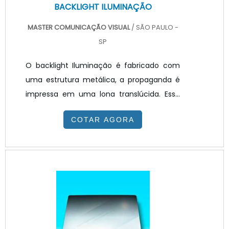
BACKLIGHT ILUMINAÇÃO
MASTER COMUNICAÇÃO VISUAL
/ SÃO PAULO -
SP
O backlight Iluminação é fabricado com
uma estrutura metálica, a propaganda é
impressa em uma lona translúcida. Essa
lona é fixada a estrutura metálica. Além
COTAR AGORA
disso, é feito através da instalação de
lâmpadas fluorescentes na parte de trás
da lona. A alimentação é feita com
reatores internos.Utilizado também para
propagandas em pontos de ônibus, o
backlight, é o material onde a propaganda
é impressa. Nesse caso, ela é impressa em
um papel translúcido.Elementos