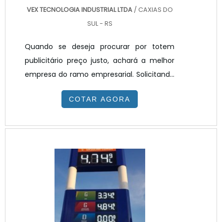
VEX TECNOLOGIA INDUSTRIAL LTDA
/ CAXIAS DO
SUL - RS
Quando se deseja procurar por totem
publicitário preço justo, achará a melhor
empresa do ramo empresarial. Solicitando
um orçamento na melhor empresa do
COTAR AGORA
segmento e encontrando a melhor em
qualidade e custo benefício.Quando o
interesse é por totem publicitário preço
acessível, com a equipe da VEX
Tecnologia poderá encontrar ótima
qualidade com resolução de problemas
por meio de soluções inovadoras.TOTEM
PUBLICITÁRIO PREÇO JUSTO E ACESSÍV...