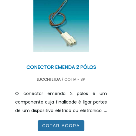
que permite o aumento da aderência do
revestimento através da aplicação de
uma camada protetora sob vácuo 99,99%
de alumínio de alta pureza ou prata pura.
INFORMAÇÕES ADICIONAIS SOBRE O
PRODUTOEsse tipo de.
CONECTOR EMENDA 2 PÓLOS
LUCCHI LTDA
/ COTIA - SP
O conector emenda 2 pólos é um
componente cuja finalidade é ligar partes
de um dispositivo elétrico ou eletrônico. A
qualidade e o desempenho desse produto
COTAR AGORA
estão diretamente relacionados aos
materiais de primeira linha utilizados em