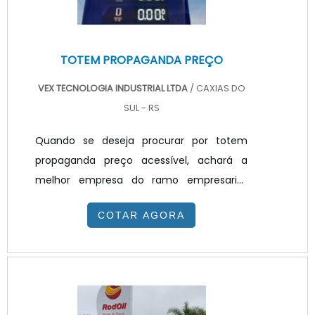
TOTEM PROPAGANDA PREÇO
VEX TECNOLOGIA INDUSTRIAL LTDA
/ CAXIAS DO
SUL - RS
Quando se deseja procurar por totem
propaganda preço acessível, achará a
melhor empresa do ramo empresarial.
Solicitando um orçamento na melhor
COTAR AGORA
empresa do segmento e encontrando a
melhor em qualidade e custo
benefício.TOTEM PROPAGANDA PREÇO
JUSTO E ACESSÍVELQuem quer achar
totem propaganda preço justo e em uma