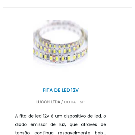
sua fabricação e aos processos
tecnológicos de ponta durante as fases
de produção.INFORMAÇÕES IMPORTANTES
SOBRE O PRODUTOUma excelente maneira
de avaliar a qualidade do conector 2 polos
é averiguar se o produto conta com
certificado de conformidade oferecido
por labo.
FITA DE LED 12V
LUCCHI LTDA
/ COTIA - SP
A fita de led 12v é um dispositivo de led, o
diodo emissor de luz, que através de
tensão contínua razoavelmente baixa