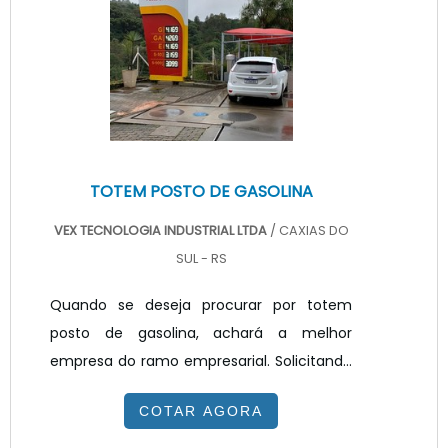
empresa transparente, vai até o site da
VEX Tecnologia. A empresa trabalha com
painel de LED para posto de combustível e
painel ...
TOTEM POSTO DE GASOLINA
VEX TECNOLOGIA INDUSTRIAL LTDA
/ CAXIAS DO
SUL - RS
Quando se deseja procurar por totem
posto de gasolina, achará a melhor
empresa do ramo empresarial. Solicitando
um orçamento na melhor empresa do
COTAR AGORA
segmento e encontrando a melhor em
qualidade e custo benefício.Quando o