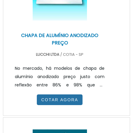
envolvidos no backlight Ferro; Aço; A.
CHAPA DE ALUMÍNIO ANODIZADO
PREÇO
LUCCHI LTDA
/ COTIA - SP
No mercado, há modelos de chapa de
alumínio anodizado preço justo com
reflexão entre 86% e 98% que se
destacam pela alta performance e
COTAR AGORA
tecnologia avançada de fabricação. Esses
produtos são fabricados por meio do
processo PVD (Physical Vepour Deposition,
Deposição Física de Vapor em português),