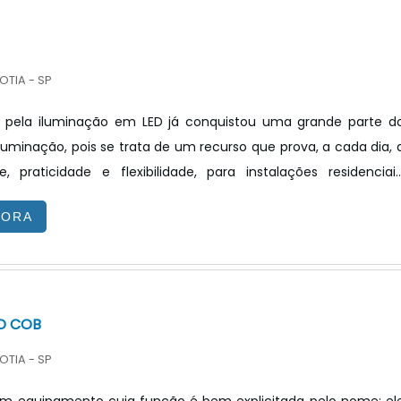
OTIA - SP
a pela iluminação em LED já conquistou uma grande parte d
uminação, pois se trata de um recurso que prova, a cada dia, 
, praticidade e flexibilidade, para instalações residenciais
ealce de superfícies, valorização de nichos, sancas, entre outra
GORA
ntretanto, sempre é necessário inovar, por isso, surgiu uma nov
 a iluminação decorativa, conciliando tecnologia com design d
inda mais voltado para as quest.
D COB
OTIA - SP