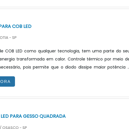
eira de avaliar a qualidade do conector 2 polos é averiguar s
ta com certificado de conformidade oferecido por labo.
PARA COB LED
OTIA - SP
e COB LED como qualquer tecnologia, tem uma parte do se
nergia transformada em calor. Controle térmico por meio d
necessário, pois permite que o diodo dissipe maior potência 
eratura de junção mais baixa que a máxima permissível. Par
GORA
o COB LED trabalhará na melhor condição, existe a aplicação d
 para cob led. A principal função do dissipador é auxiliar n
 de calor do LED para o ambiente.ASPECTOS IMPORTA.
 LED PARA GESSO QUADRADA
/ OSASCO - SP