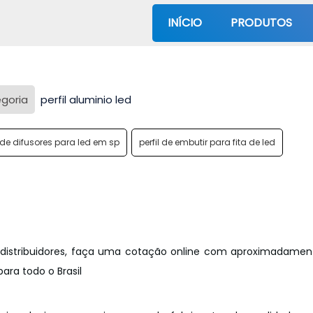
INÍCIO
PRODUTOS
egoria
perfil aluminio led
de difusores para led em sp
perfil de embutir para fita de led
s distribuidores, faça uma cotação online com aproximadamen
ra todo o Brasil