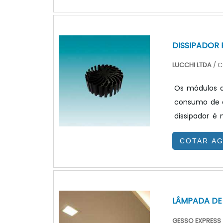
excelente man
o produto con
DISSIPADOR 
LUCCHI LTDA
/ C
Os módulos d
consumo de e
dissipador é 
tenha a temp
COTAR A
garantir que 
um dissipador
transferência
LÂMPADA DE
GESSO EXPRESS