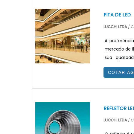
FITA DE LED
LUCCHI LTDA
/ C
A preferênci
mercado de il
sua qualidade
comerciais , r
COTAR A
aplicações. E
proposta para
iluminação, a
REFLETOR LE
LUCCHI LTDA
/ C