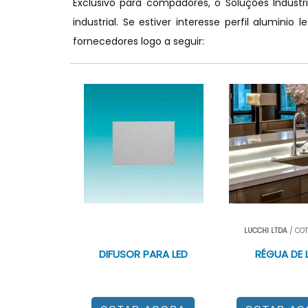
Exclusivo para compadores, o Soluções Indust
industrial. Se estiver interesse perfil alumin
fornecedores logo a seguir:
<
LUCCHI LTDA
/ COT
P>
LUCCHI LTDA
/ COTIA - SP
DIFUSOR PARA LED
RÉGUA DE 