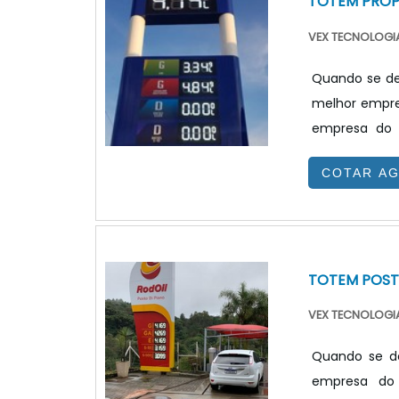
TOTEM PRO
VEX TECNOLOGIA
Quando se de
melhor empre
empresa do 
benefício.T
COTAR A
totem propag
site da VEX T
combustível e 
TOTEM POST
VEX TECNOLOGIA
Quando se de
empresa do 