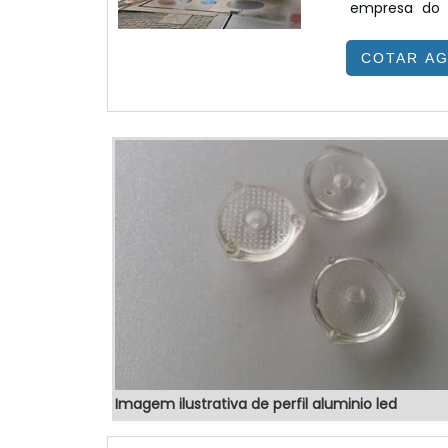
empresa do 
benefício.
COTAR A
colaboradores
eletrônicos 
SOBRE TOTEM 
Imagem ilustrativa de perfil aluminio led