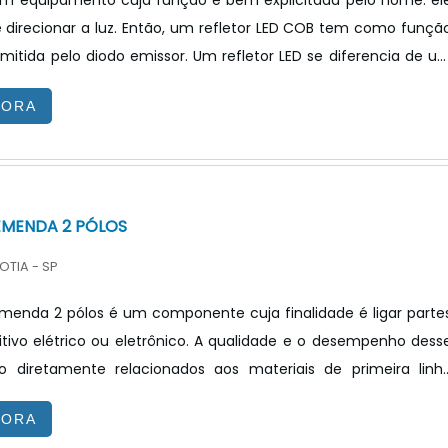
 um equipamento cuja função é bem explicitada pelo nome: el
 e direcionar a luz. Então, um refletor LED COB tem como funçã
z emitida pelo diodo emissor. Um refletor LED se diferencia de u
 lâmpadas comuns por apresentar diversas vantagens. Uma da
GORA
ser versátil com vários ângulos de abertura de facho e ilumin
o que um refletor inserido em uma lâmpada refletora comum.
DESTACAR ALGUMAS INFORMAÇÕESO refletor.
MENDA 2 PÓLOS
OTIA - SP
menda 2 pólos é um componente cuja finalidade é ligar parte
tivo elétrico ou eletrônico. A qualidade e o desempenho dess
o diretamente relacionados aos materiais de primeira linh
 sua fabricação e aos processos tecnológicos de ponta durant
GORA
 produção.INFORMAÇÕES IMPORTANTES SOBRE O PRODUTOUm