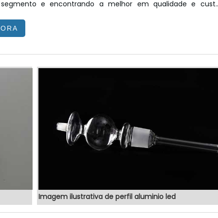
segmento e encontrando a melhor em qualidade e cust
Quando o quesito é totem posto de gasolina, com o
GORA
 da VEX Tecnologia é possível encontrar precisão com produto
de qualidade para controle e automação de processos.MAI
POSTO DE GASOLINAHá muit...
Imagem ilustrativa de perfil aluminio led