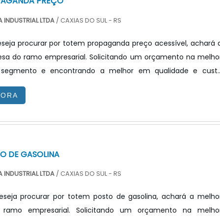
PAGANDA PREÇO
 INDUSTRIAL LTDA
/ CAXIAS DO SUL - RS
seja procurar por totem propaganda preço acessível, achará 
sa do ramo empresarial. Solicitando um orçamento na melho
segmento e encontrando a melhor em qualidade e cust
OTEM PROPAGANDA PREÇO JUSTO E ACESSÍVELQuem quer acha
GORA
anda preço justo e em uma empresa transparente, vai até 
ecnologia. A empresa trabalha com painel de LED para posto d
painel ...
O DE GASOLINA
 INDUSTRIAL LTDA
/ CAXIAS DO SUL - RS
seja procurar por totem posto de gasolina, achará a melho
ramo empresarial. Solicitando um orçamento na melho