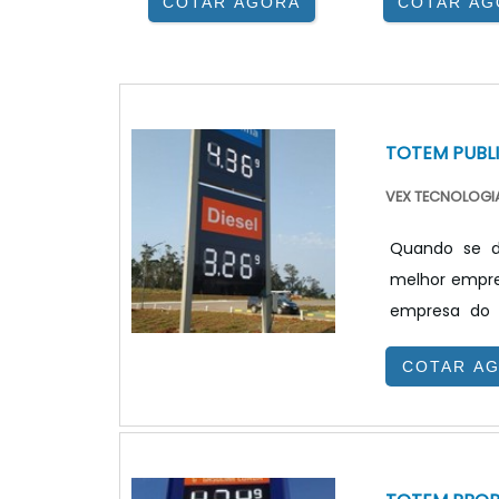
COTAR AGORA
COTAR AG
TOTEM PUBL
VEX TECNOLOGIA
Quando se de
melhor empre
empresa do 
benefício.Qua
COTAR A
equipe da VE
de problemas
JUSTO E ACESSÍ