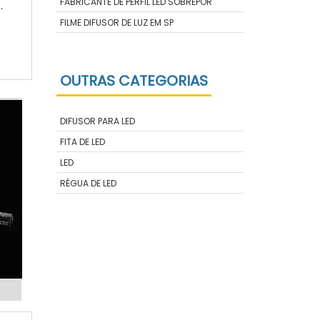
FABRICANTE DE PERFIL LED SOBREPOR
o
FILME DIFUSOR DE LUZ EM SP
s
s
S
OUTRAS CATEGORIAS
DIFUSOR PARA LED
FITA DE LED
LED
RÉGUA DE LED