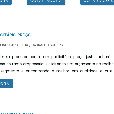
ORA
COTAR AGORA
COTAR AGOR
ICITÁRIO PREÇO
 INDUSTRIAL LTDA
/ CAXIAS DO SUL - RS
seja procurar por totem publicitário preço justo, achará 
sa do ramo empresarial. Solicitando um orçamento na melho
segmento e encontrando a melhor em qualidade e cust
ndo o interesse é por totem publicitário preço acessível, com 
GORA
X Tecnologia poderá encontrar ótima qualidade com resoluçã
 por meio de soluções inovadoras.TOTEM PUBLICITÁRIO PREÇ
V...