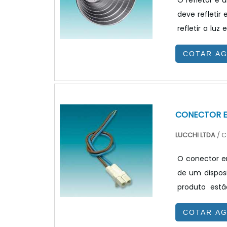
O refletor é
deve refletir
refletir a lu
refletor com
COTAR A
principais é 
muito mais d
IMPORTANTES 
CONECTOR E
LUCCHI LTDA
/ C
O conector e
de um disposi
produto estã
utilizados em
COTAR A
as fases de