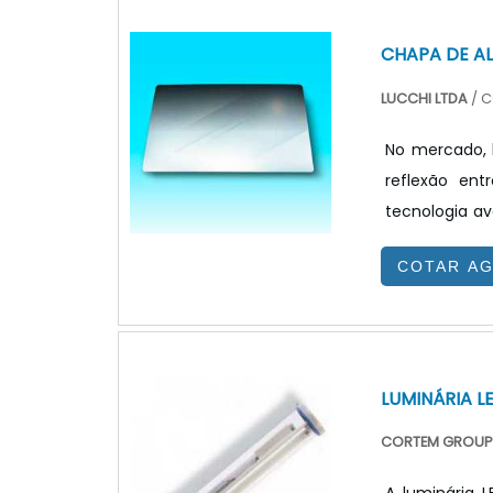
CHAPA DE A
LUCCHI LTDA
/ C
No mercado, 
reflexão en
tecnologia av
do processo P
COTAR A
português), 
da aplicação
alta pureza 
tipo de.
LUMINÁRIA L
CORTEM GROUP 