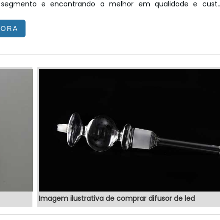
segmento e encontrando a melhor em qualidade e cust
Quando o quesito é totem posto de gasolina, com o
GORA
 da VEX Tecnologia é possível encontrar precisão com produto
de qualidade para controle e automação de processos.MAI
POSTO DE GASOLINAHá muit...
Imagem ilustrativa de comprar difusor de led