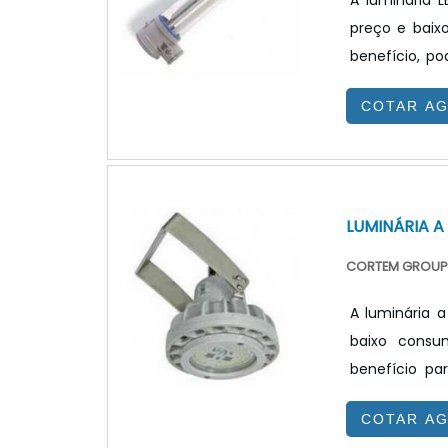
A luminária 
preço e baix
benefício, p
um fator dest
COTAR A
por estes eq
utilização de
em longo praz
LUMINÁRIA A
CORTEM GROUP 
A luminária 
baixo consu
benefício pa
Estes ambie
COTAR A
trabalhista