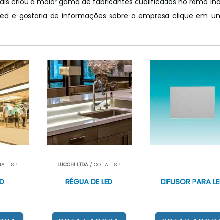
triais criou a maior gama de fabricantes qualificados no ramo indu
 led e gostaria de informações sobre a empresa clique em u
<
IA - SP
LUCCHI LTDA
/ COTIA - SP
P>
LUCCHI LTDA
/ COTIA - 
ED
RÉGUA DE LED
DIFUSOR PARA LE