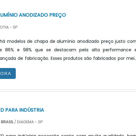
LUMÍNIO ANODIZADO PREÇO
OTIA - SP
há modelos de chapa de alumínio anodizado preço justo co
tre 86% e 98% que se destacam pela alta performance 
ançada de fabricação. Esses produtos são fabricados por mei
VD (Physical Vepour Deposition, Deposição Física de Vapor e
GORA
que permite o aumento da aderência do revestimento atravé
 de uma camada protetora sob vácuo 99,99% de alumínio d
ou prata pura. INFORMAÇÕES ADICIONAIS SOBRE O PRODUTOEss
ED PARA INDÚSTRIA
BRASIL
/ DIADEMA - SP