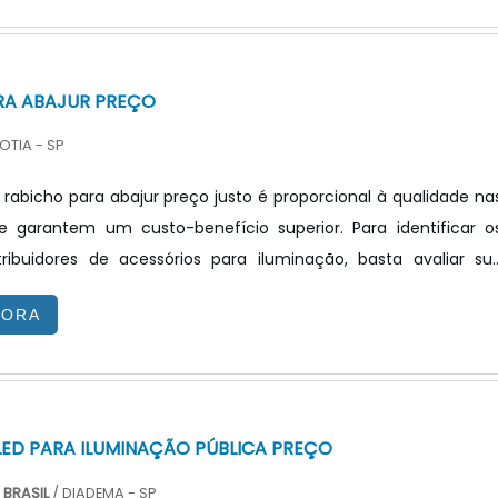
na empresa. Nesses casos, um fator que deve ser levado e
, é a qualidade de luz que pode ser proporcionada por este
 e.
RA ABAJUR PREÇO
OTIA - SP
 rabicho para abajur preço justo é proporcional à qualidade na
 garantem um custo-benefício superior. Para identificar o
tribuidores de acessórios para iluminação, basta avaliar su
no mercado, extensão e diversidade do portfólio e soluçõe
GORA
ra atacado e varejo. Além disso, é muito importante assegura
to é testado e certificado por órgãos reguladores como 
atestam a qualidade de acessórios diversos. INFORMAÇ.
LED PARA ILUMINAÇÃO PÚBLICA PREÇO
BRASIL
/ DIADEMA - SP