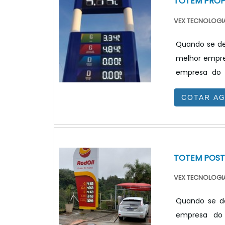
TOTEM PRO
VEX TECNOLOGIA
Quando se de
melhor empre
empresa do 
benefício.T
COTAR A
totem propag
site da VEX T
combustível e 
TOTEM POST
VEX TECNOLOGIA
Quando se de
empresa do 