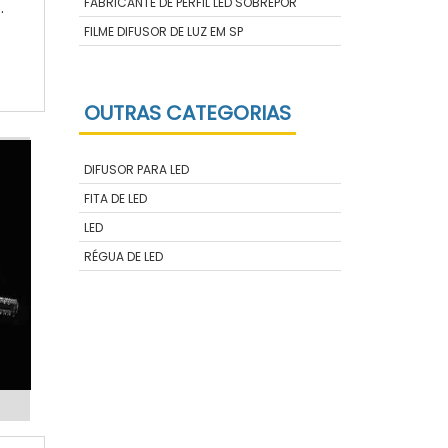
FABRICANTE DE PERFIL LED SOBREPOR
o
FILME DIFUSOR DE LUZ EM SP
s
s
S
OUTRAS CATEGORIAS
DIFUSOR PARA LED
FITA DE LED
LED
RÉGUA DE LED