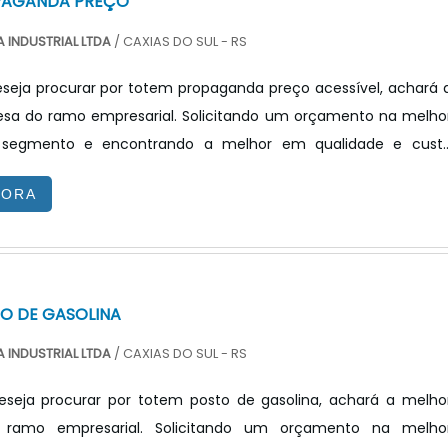
PAGANDA PREÇO
 INDUSTRIAL LTDA
/ CAXIAS DO SUL - RS
seja procurar por totem propaganda preço acessível, achará 
sa do ramo empresarial. Solicitando um orçamento na melho
segmento e encontrando a melhor em qualidade e cust
OTEM PROPAGANDA PREÇO JUSTO E ACESSÍVELQuem quer acha
GORA
anda preço justo e em uma empresa transparente, vai até 
ecnologia. A empresa trabalha com painel de LED para posto d
painel ...
O DE GASOLINA
 INDUSTRIAL LTDA
/ CAXIAS DO SUL - RS
seja procurar por totem posto de gasolina, achará a melho
ramo empresarial. Solicitando um orçamento na melho