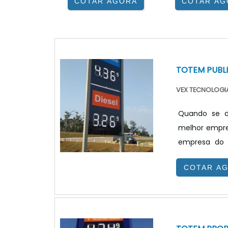
COTAR AGORA
COTAR AG
TOTEM PUBL
VEX TECNOLOGIA
Quando se de
melhor empre
empresa do 
benefício.Qua
COTAR A
equipe da VE
de problemas
JUSTO E ACESSÍ