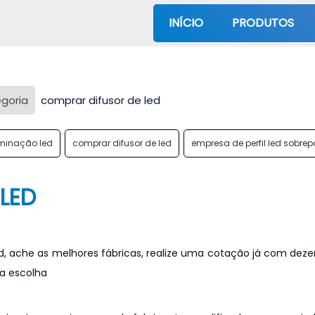
INÍCIO
PRODUTOS
egoria
comprar difusor de led
luminação led
comprar difusor de led
empresa de perfil led sobrep
LED
d, ache as melhores fábricas, realize uma cotação já com dez
a escolha