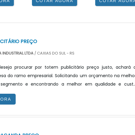
ORA
COTAR AGORA
COTAR AGOR
ICITÁRIO PREÇO
 INDUSTRIAL LTDA
/ CAXIAS DO SUL - RS
seja procurar por totem publicitário preço justo, achará 
sa do ramo empresarial. Solicitando um orçamento na melho
segmento e encontrando a melhor em qualidade e cust
ndo o interesse é por totem publicitário preço acessível, com 
GORA
X Tecnologia poderá encontrar ótima qualidade com resoluçã
 por meio de soluções inovadoras.TOTEM PUBLICITÁRIO PREÇ
V...