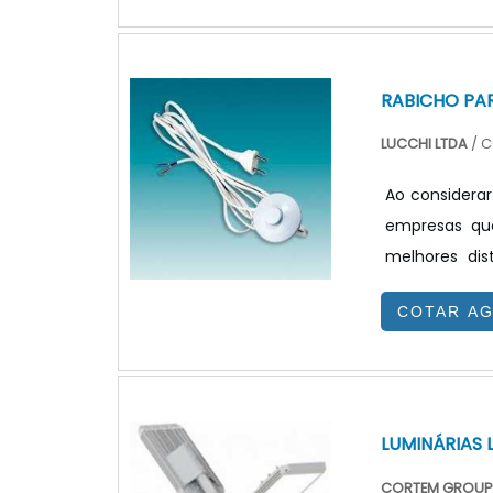
retrabalhos 
consideração
equipamentos
RABICHO PA
LUCCHI LTDA
/ C
Ao considerar
empresas que
melhores dis
experiência 
COTAR A
oferecidas pa
que o produ
INMETRO, que 
LUMINÁRIAS 
CORTEM GROUP 