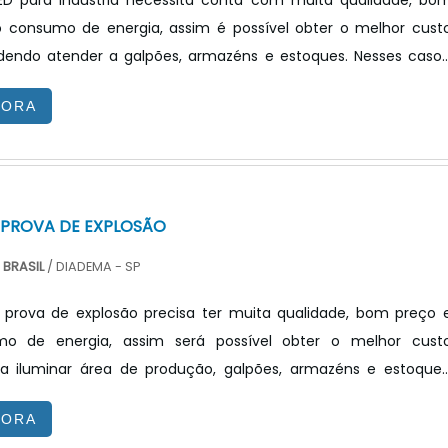
LED para indústria necessita conta com muita qualidade, bo
o consumo de energia, assim é possível obter o melhor cust
odendo atender a galpões, armazéns e estoques. Nesses casos
acável, é a particularidade de luz que pode ser proporcionad
GORA
uipamentos, contando também com seu tempo de vida útil. 
 uma luminária ineficiente pode resultar em perca de dinheir
o, podendo ser em energia consumida ou nas reposiç.
 PROVA DE EXPLOSÃO
BRASIL
/ DIADEMA - SP
a prova de explosão precisa ter muita qualidade, bom preço 
mo de energia, assim será possível obter o melhor cust
ra iluminar área de produção, galpões, armazéns e estoques
ntes precisam ser bem iluminado respeitando a norma
GORA
 e aumentando a eficiência nas atividades e reduzindo 