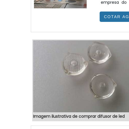
empresa do 
benefício.
COTAR A
colaboradores
eletrônicos 
SOBRE TOTEM 
Imagem ilustrativa de comprar difusor de led