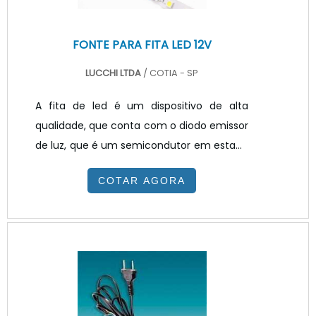
FONTE PARA FITA LED 12V
LUCCHI LTDA
/ COTIA - SP
A fita de led é um dispositivo de alta
qualidade, que conta com o diodo emissor
de luz, que é um semicondutor em estado
sólido que converte energia elétrica
COTAR AGORA
diretamente em luz. Ele basicamente atua
através de tensão contínua
razoavelmente baixa permite a
distribuição de pequenos focos de luz em
disparo contínuo, ou seja, a luz ocorre
quando o LED é polarizado, permitindo a
passagem de uma corrente elétrica.