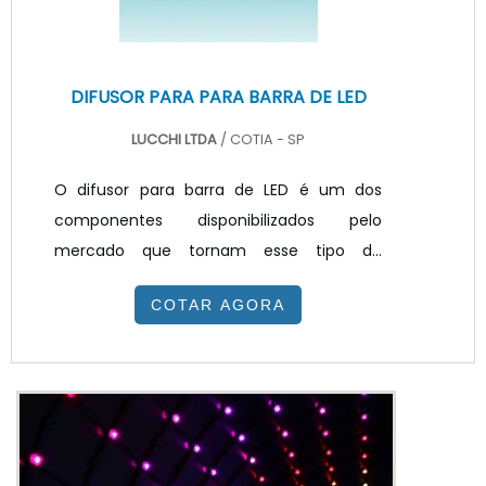
DIFUSOR PARA PARA BARRA DE LED
LUCCHI LTDA
/ COTIA - SP
O difusor para barra de LED é um dos
componentes disponibilizados pelo
mercado que tornam esse tipo de
iluminação mais eficaz. O componente
COTAR AGORA
possui características como ser fabricado
em PS (Poliestireno) para difusão do efeito
pontual do LED, oferece alta transmitância
da luz, possui boa resistência a arranhões,
possui também difícil aderência de
manchas e sujeiras, sendo de fácil