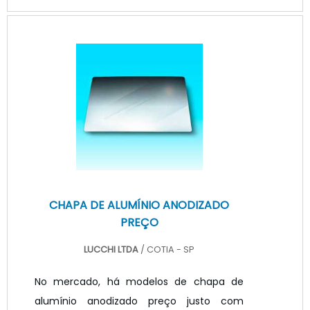
reflitam a qualidade da mesma.As
pessoas que se questionavam sobre a
barra de LED também podem contar com
outra vantagem que é o preço, pois a
empresa ideal irá disponibilizar um valor
que seja justo e esteja de acordo com as
expectativas de todos.OPÇÕES DE ALTA
QUALIDADE E DESEMPENHO.
CHAPA DE ALUMÍNIO ANODIZADO
PREÇO
LUCCHI LTDA
/ COTIA - SP
No mercado, há modelos de chapa de
alumínio anodizado preço justo com