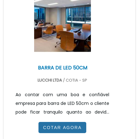
abajur segue rigorosos padrões e normas
em sua etapa de produção e conta com
certificado de conformidade emitido por
laboratórios europeus reconhecidos em
todo o mundo pela eficiência de seu
trabalho, tais como I.
BARRA DE LED 50CM
LUCCHI LTDA
/ COTIA - SP
Ao contar com uma boa e confiável
empresa para barra de LED 50cm o cliente
pode ficar tranquilo quanto ao devido
atendimento da sua demanda, pois
COTAR AGORA
seguramente a empresa irá recomendar
opções de alto desempenho e que