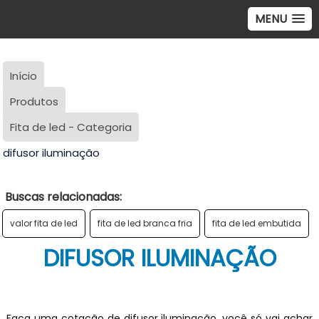
MENU
Início
Produtos
Fita de led - Categoria
difusor iluminação
Buscas relacionadas:
valor fita de led
fita de led branca fria
fita de led embutida
DIFUSOR ILUMINAÇÃO
Faça uma cotação de difusor iluminação, você só vai achar