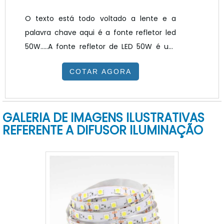
O texto está todo voltado a lente e a
palavra chave aqui é a fonte refletor led
50W.....A fonte refletor de LED 50W é um
dispositivo de controle da luz que
COTAR AGORA
harmoniza as tensões padronizadas da
rede de corrente alternada 127V e 220V
necessária para o funcionamento do LED.
GALERIA DE IMAGENS ILUSTRATIVAS
Assim são utilizadas em conjunto com o
REFERENTE A DIFUSOR ILUMINAÇÃO
refletor, holder, COB LED e
dissipador.INFORMAÇÕES ADICIONAIS SOBRE
O PRODUTOalgumas características
devem ser levadas em consideração ao
se adquirir a fonte para refletor de LED.
Algumas d.