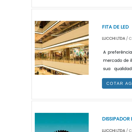
produção e co
europeus rec
tais como I.
FITA DE LED
LUCCHI LTDA
/ C
A preferênci
mercado de il
sua qualidade
comerciais , r
COTAR A
aplicações. E
proposta para
iluminação, a
DISSIPADOR 
LUCCHI LTDA
/ C