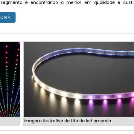
segmento e encontrando a melhor em qualidade e cust
Quando o quesito é totem posto de gasolina, com o
GORA
 da VEX Tecnologia é possível encontrar precisão com produto
de qualidade para controle e automação de processos.MAI
POSTO DE GASOLINAHá muit...
Imagem ilustrativa de fita de led amarela