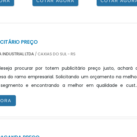
ORA
COTAR AGORA
COTAR AGOR
ICITÁRIO PREÇO
 INDUSTRIAL LTDA
/ CAXIAS DO SUL - RS
seja procurar por totem publicitário preço justo, achará 
sa do ramo empresarial. Solicitando um orçamento na melho
segmento e encontrando a melhor em qualidade e cust
ndo o interesse é por totem publicitário preço acessível, com 
GORA
X Tecnologia poderá encontrar ótima qualidade com resoluçã
 por meio de soluções inovadoras.TOTEM PUBLICITÁRIO PREÇ
V...