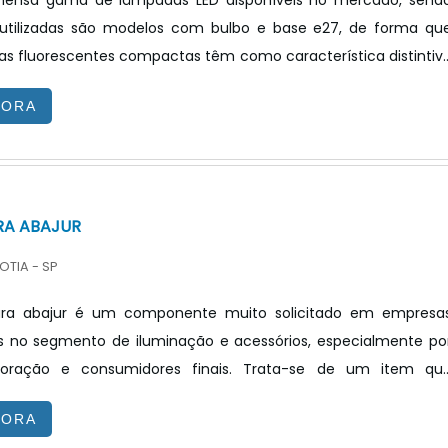
mensa gama de lâmpadas LED disponíveis no mercado, send
utilizadas são modelos com bulbo e base e27, de forma qu
s fluorescentes compactas têm como característica distintiv
ssuir um reator integrado. Este reator integrado apresent
GORA
nsideravelmente reduzidas, de forma que estas lâmpadas sã
quadas para utilização residencial e podem substituir a
candescentes sem requerer grandes reformas na instalaçã
RA ABAJUR
OTIA - SP
ara abajur é um componente muito solicitado em empresa
as no segmento de iluminação e acessórios, especialmente po
coração e consumidores finais. Trata-se de um item qu
 excelente desempenho e uma alta qualidade.Além disso, 
GORA
 abajur segue rigorosos padrões e normas em sua etapa d