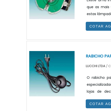
Existe uma i
que as mais 
estas lâmpada
principal po
COTAR A
dimensões co
bastante ade
lâmpadas in
elétrica.
RABICHO PA
LUCCHI LTDA
/ C
O rabicho p
especializad
lojas de de
apresenta um
COTAR A
rabicho para