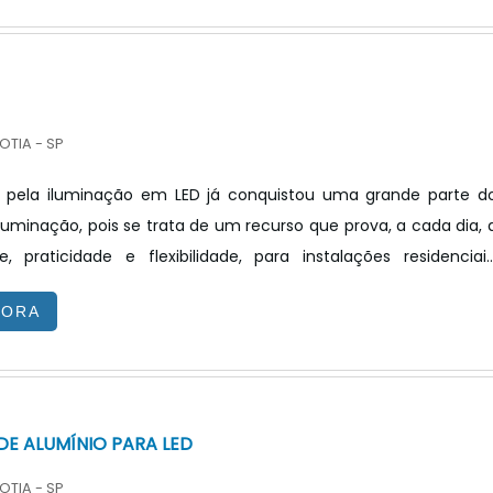
nta com certificado de conformidade emitido por laboratório
onhecidos em todo o mundo pela eficiência de seu trabalho
OTIA - SP
a pela iluminação em LED já conquistou uma grande parte d
uminação, pois se trata de um recurso que prova, a cada dia, 
, praticidade e flexibilidade, para instalações residenciais
ealce de superfícies, valorização de nichos, sancas, entre outra
GORA
ntretanto, sempre é necessário inovar, por isso, surgiu uma nov
 a iluminação decorativa, conciliando tecnologia com design d
inda mais voltado para as quest.
DE ALUMÍNIO PARA LED
OTIA - SP