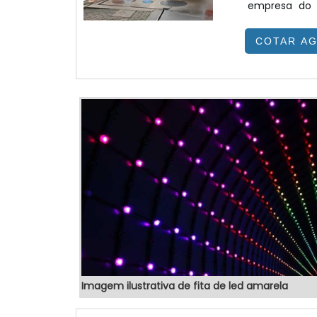
empresa do 
benefício.
COTAR A
colaboradores
eletrônicos 
SOBRE TOTEM 
Imagem ilustrativa de fita de led amarela