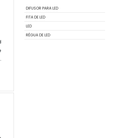
DIFUSOR PARA LED
FITA DE LED
LED
RÉGUA DE LED
d
e
e
m
S
m