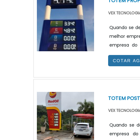
TOTEM PRO
VEX TECNOLOGIA
Quando se de
melhor empre
empresa do 
benefício.T
COTAR A
totem propag
site da VEX T
combustível e 
TOTEM POST
VEX TECNOLOGIA
Quando se de
empresa do 