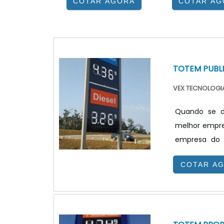
COTAR AGORA
COTAR AG
TOTEM PUBL
VEX TECNOLOGIA
Quando se de
melhor empre
empresa do 
benefício.Qua
COTAR A
equipe da VE
de problemas
JUSTO E ACESSÍ