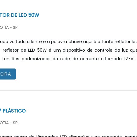
TOR DE LED 50W
OTIA - SP
odo voltado a lente e a palavra chave aqui é a fonte refletor le
te refletor de LED 50W é um dispositivo de controle da luz qu
 tensões padronizadas da rede de corrente alternada 127V 
ria para o funcionamento do LED. Assim são utilizadas e
GORA
m o refletor, holder, COB LED e dissipador.INFORMAÇÕE
OBRE O PRODUTOalgumas características devem ser levadas e
o se adquirir a fonte para refletor de LED. Algumas d.
7 PLÁSTICO
OTIA - SP