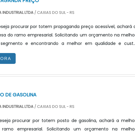
PAGANDA PREÇO
 INDUSTRIAL LTDA
/ CAXIAS DO SUL - RS
seja procurar por totem propaganda preço acessível, achará 
sa do ramo empresarial. Solicitando um orçamento na melho
segmento e encontrando a melhor em qualidade e cust
OTEM PROPAGANDA PREÇO JUSTO E ACESSÍVELQuem quer acha
GORA
anda preço justo e em uma empresa transparente, vai até 
ecnologia. A empresa trabalha com painel de LED para posto d
painel ...
O DE GASOLINA
 INDUSTRIAL LTDA
/ CAXIAS DO SUL - RS
seja procurar por totem posto de gasolina, achará a melho
ramo empresarial. Solicitando um orçamento na melho