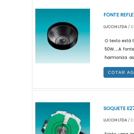
FONTE REFLE
LUCCHI LTDA
/ C
O texto está t
50W.....A fon
harmoniza as
220V necessá
COTAR A
conjunto co
ADICIONAIS S
consideração a
SOQUETE E2
LUCCHI LTDA
/ C