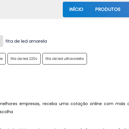
INÍCIO
PRODUTOS
a
fita de led amarela
le
fita de led 220v
fita de led ultravioleta
s melhores empresas, receba uma cotação online com mais 
escolha