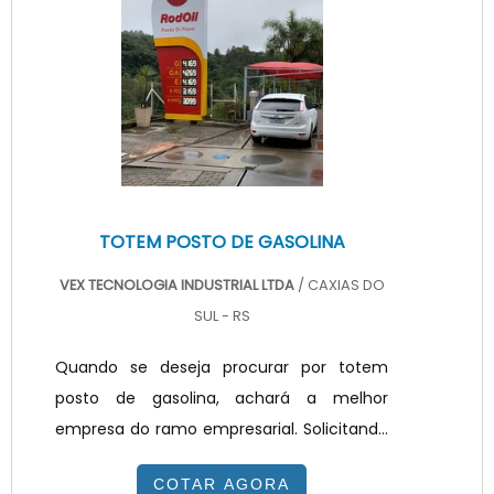
totem propaganda preço justo e em uma
empresa transparente, vai até o site da
VEX Tecnologia. A empresa trabalha com
painel de LED para posto de combustível e
painel ...
TOTEM POSTO DE GASOLINA
VEX TECNOLOGIA INDUSTRIAL LTDA
/ CAXIAS DO
SUL - RS
Quando se deseja procurar por totem
posto de gasolina, achará a melhor
empresa do ramo empresarial. Solicitando
um orçamento na melhor empresa do
COTAR AGORA
segmento e encontrando a melhor em