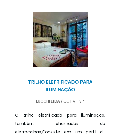
conectada corretamente à corrente
elétrica, podendo ser ligada e desligada
normalmente. Do produto conectados a
luminária e a rede elétrica e dependendo
do modelo ao driver externo. Existem
vários modelos de soquetes para tubo LED
conforme o modelo e necessidade da l.
TRILHO ELETRIFICADO PARA
ILUMINAÇÃO
LUCCHI LTDA
/ COTIA - SP
O trilho eletrificado para iluminação,
também chamados de
eletrocalhas,Consiste em um perfil de