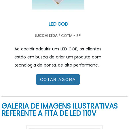
bateria ou el.
LED COB
LUCCHI LTDA
/ COTIA - SP
Ao decidir adquirir um LED COB, os clientes
estão em busca de criar um produto com
tecnologia de ponta, de alta performance,
eficiente e que seja totalmente capaz de
COTAR AGORA
atender suas necessidades e
expectativas.No mercado existem diversos
modelos de LED, sendo que cada modelo
GALERIA DE IMAGENS ILUSTRATIVAS
pode ser mais adequado para tipos
REFERENTE A FITA DE LED 110V
diferentes de demandas, portanto ao LED
dotipo COB que traz uma nova tecnologia