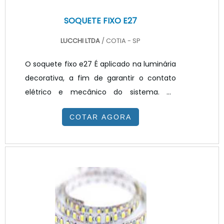
SOQUETE FIXO E27
LUCCHI LTDA
/ COTIA - SP
O soquete fixo e27 É aplicado na luminária
decorativa, a fim de garantir o contato
elétrico e mecânico do sistema. Os
soquetes devem ser afixados de forma
COTAR AGORA
que impeçam o movimento e
mantenham o bom contato da lâmpada,
sendo que os casquilhos poderão ser de
latão ou alumínio com tratamento
superficial em níquel.ASPECTOS QUE
MERECEM SER DESTACADOS SOBRE O
PRODUTO O soquete é aplicado nas
lâmpadas de led. A procura por essa