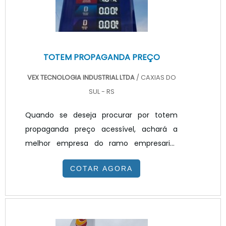
TOTEM PROPAGANDA PREÇO
VEX TECNOLOGIA INDUSTRIAL LTDA
/ CAXIAS DO
SUL - RS
Quando se deseja procurar por totem
propaganda preço acessível, achará a
melhor empresa do ramo empresarial.
Solicitando um orçamento na melhor
COTAR AGORA
empresa do segmento e encontrando a
melhor em qualidade e custo
benefício.TOTEM PROPAGANDA PREÇO
JUSTO E ACESSÍVELQuem quer achar