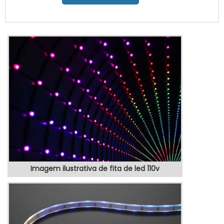
qualidade e custo benefício.Quando o
quesito é totem posto de gasolina, com os
colaboradores da VEX Tecnologia é
possível encontrar precisão com produtos
eletrônicos de qualidade para controle e
automação de processos.MAIS SOBRE
TOTEM POSTO DE GASOLINAHá muit...
Imagem ilustrativa de fita de led 110v