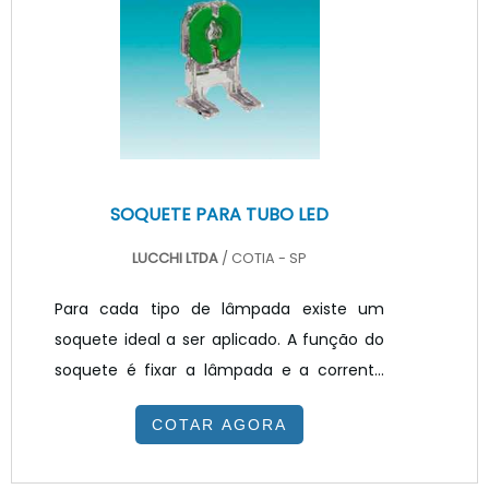
iluminação residencial, iluminação
comercial, iluminação corporativa e para
iluminação de realce de superfícies. MAIS
CARACTERÍSTICAS E BENEFÍCIOS DO
PRODUTOA ilumina.
SOQUETE PARA TUBO LED
LUCCHI LTDA
/ COTIA - SP
Para cada tipo de lâmpada existe um
soquete ideal a ser aplicado. A função do
soquete é fixar a lâmpada e a corrente
elétrica e garantir o bom funcionamento
COTAR AGORA
da luminária. Assim, quando encaixada em
seu devido soquete, a lâmpada será