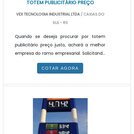
TOTEM PUBLICITÁRIO PREÇO
VEX TECNOLOGIA INDUSTRIAL LTDA
/ CAXIAS DO
SUL - RS
Quando se deseja procurar por totem
publicitário preço justo, achará a melhor
empresa do ramo empresarial. Solicitando
um orçamento na melhor empresa do
COTAR AGORA
segmento e encontrando a melhor em
qualidade e custo benefício.Quando o
interesse é por totem publicitário preço
acessível, com a equipe da VEX
Tecnologia poderá encontrar ótima
qualidade com resolução de problemas
por meio de soluções inovadoras.TOTEM
PUBLICITÁRIO PREÇO JUSTO E ACESSÍV...