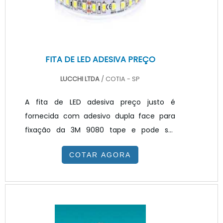
tecnologia de iluminação aumenta,
porque o componente é capaz de
economizar.
FITA DE LED ADESIVA PREÇO
LUCCHI LTDA
/ COTIA - SP
A fita de LED adesiva preço justo é
fornecida com adesivo dupla face para
fixação da 3M 9080 tape e pode ser
conectada pelo início do módulo ou nos
COTAR AGORA
pontos de divisão através de solda. Os
LEDs que compõem a fita de led são
submetidos aos procedimentos de testes
LM-80-15 e LM79-08. As principais
aplicações desse tipo de fita é para