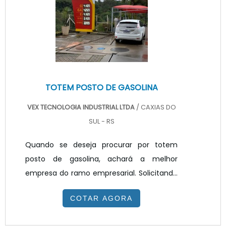
VEX Tecnologia. A empresa trabalha com
painel de LED para posto de combustível e
painel ...
TOTEM POSTO DE GASOLINA
VEX TECNOLOGIA INDUSTRIAL LTDA
/ CAXIAS DO
SUL - RS
Quando se deseja procurar por totem
posto de gasolina, achará a melhor
empresa do ramo empresarial. Solicitando
um orçamento na melhor empresa do
COTAR AGORA
segmento e encontrando a melhor em
qualidade e custo benefício.Quando o