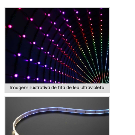
quesito é totem posto de gasolina, com os
colaboradores da VEX Tecnologia é
possível encontrar precisão com produtos
eletrônicos de qualidade para controle e
automação de processos.MAIS SOBRE
TOTEM POSTO DE GASOLINAHá muit...
Imagem ilustrativa de fita de led ultravioleta