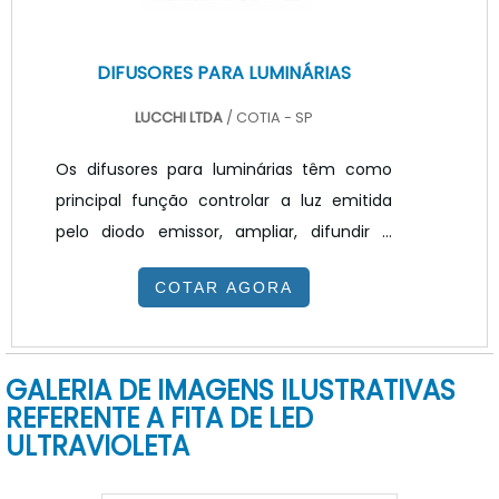
DIFUSORES PARA LUMINÁRIAS
LUCCHI LTDA
/ COTIA - SP
Os difusores para luminárias têm como
principal função controlar a luz emitida
pelo diodo emissor, ampliar, difundir e
garantir o devido controle de
COTAR AGORA
ofuscamento visual. Eles são produtos
utilizados tanto em residências e locais
residências, espaços de varejo e locais de
GALERIA DE IMAGENS ILUSTRATIVAS
trabalho, proporcionando melhor
REFERENTE A FITA DE LED
aproveitamento do produto e garantindo
ULTRAVIOLETA
visibilidade. A utilização de difusores na
produção de luminárias é recorrente e