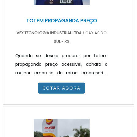
TOTEM PROPAGANDA PREÇO
VEX TECNOLOGIA INDUSTRIAL LTDA
/ CAXIAS DO
SUL - RS
Quando se deseja procurar por totem
propaganda preço acessível, achará a
melhor empresa do ramo empresarial.
Solicitando um orçamento na melhor
COTAR AGORA
empresa do segmento e encontrando a
melhor em qualidade e custo
benefício.TOTEM PROPAGANDA PREÇO
JUSTO E ACESSÍVELQuem quer achar
totem propaganda preço justo e em uma
empresa transparente, vai até o site da