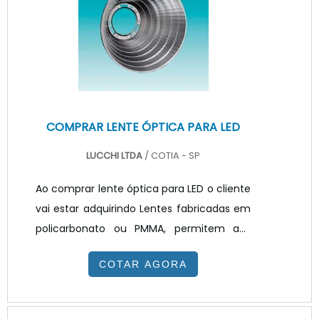
testado e certificado por órgãos
reguladores como o INMETRO, que
atestam a qualidade de acessórios
diversos. INFORMAÇ.
COMPRAR LENTE ÓPTICA PARA LED
LUCCHI LTDA
/ COTIA - SP
Ao comprar lente óptica para LED o cliente
vai estar adquirindo Lentes fabricadas em
policarbonato ou PMMA, permitem aos
projetistas de iluminação a liberdade e a
COTAR AGORA
possibilidade de criar um número
praticamente ilimitado de soluções de
iluminação.DETALHES IMPORTANTES SOBRE