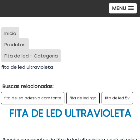
MENU
Início
Produtos
Fita de led - Categoria
fita de led ultravioleta
Buscas relacionadas:
fita de led adesiva com fonte
fita de led rgb
fita de led 5v
FITA DE LED ULTRAVIOLETA
Receba orçamentos de fita de led ultravioleta, você só acha