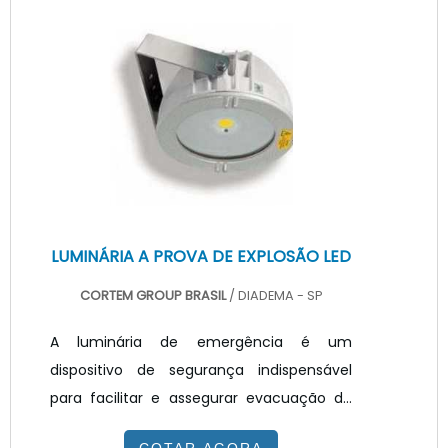
O PRODUTOAs lentes ópticas para leds são
classificadas em duas formas específicas:
as secundárias e as terciárias. As lentes
ópticas para leds secundárias tem a
função de concentrar o feixe luminoso do
LED e proteger o chip, já.
LUMINÁRIA A PROVA DE EXPLOSÃO LED
CORTEM GROUP BRASIL
/ DIADEMA - SP
A luminária de emergência é um
dispositivo de segurança indispensável
para facilitar e assegurar evacuação de
pessoas de forma eficiente e rápida. Este