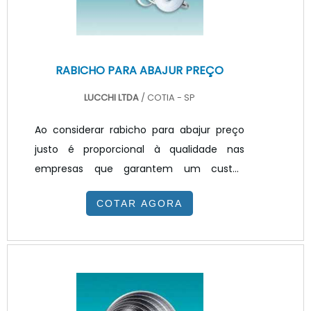
RABICHO PARA ABAJUR PREÇO
LUCCHI LTDA
/ COTIA - SP
Ao considerar rabicho para abajur preço
justo é proporcional à qualidade nas
empresas que garantem um custo-
benefício superior. Para identificar os
COTAR AGORA
melhores distribuidores de acessórios para
iluminação, basta avaliar sua experiência
no mercado, extensão e diversidade do
portfólio e soluções oferecidas para
atacado e varejo. Além disso, é muito
importante assegurar que o produto é