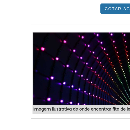
benefício.
COTAR A
colaboradores
eletrônicos 
SOBRE TOTEM 
Imagem ilustrativa de onde encontrar fita de l