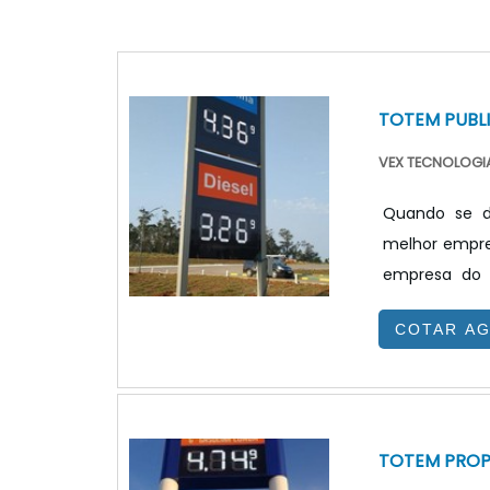
TOTEM PUBL
VEX TECNOLOGIA
Quando se de
melhor empre
empresa do 
benefício.Qua
COTAR A
equipe da VE
de problemas
JUSTO E ACESSÍ
TOTEM PRO