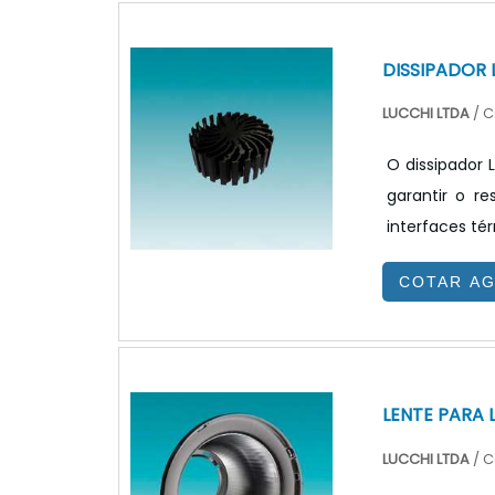
no PCB (placa
DISSIPADOR 
LUCCHI LTDA
/ C
O dissipador 
garantir o r
interfaces té
ser aplicado 
COTAR A
um ponto peq
ambiente ao 
para dissipado
LENTE PARA 
LUCCHI LTDA
/ C