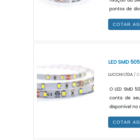
fixação da 3M
pontos de divisão através
submetidos a
COTAR A
aplicações d
comercial, il
LED SMD 505
LUCCHI LTDA
/ C
O LED SMD 50
conta de seus
disponível no
qualquer uma 
COTAR A
PRODUTOAlém 
indústria de 