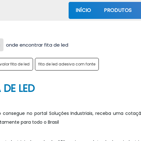
INÍCIO
PRODUTOS
a
onde encontrar fita de led
valor fita de led
fita de led adesiva com fonte
 DE LED
ó consegue no portal Soluções Industriais, receba uma cotaç
tamente para todo o Brasil