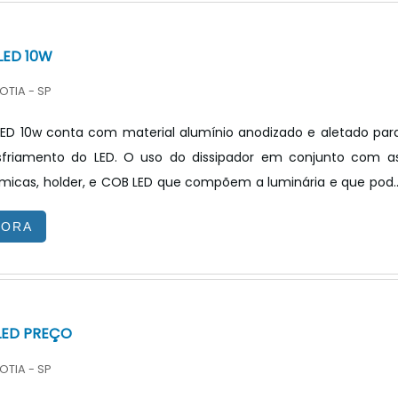
 de circuito impresso) é possível desenvolv.
LED 10W
OTIA - SP
LED 10w conta com material alumínio anodizado e aletado par
esfriamento do LED. O uso do dissipador em conjunto com a
rmicas, holder, e COB LED que compõem a luminária e que pod
em espaços comerciais e residenciais. Com isso, o calor parte d
GORA
ueno (COB LED) e é levado para fora do dispositivo e para 
seu redor. Outro benefício importante do sistema CoolTub
r é a sua versatilidade, que permite utilização.
LED PREÇO
OTIA - SP