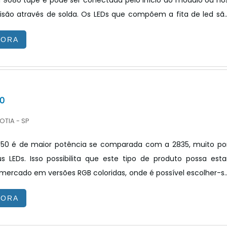
 9080 tape e pode ser conectada pelo início do módulo ou no
 de solda. Os LEDs que compõem a fita de led são
os procedimentos de testes LM-80-15 e LM79-08. As principai
GORA
esse tipo de fita é para iluminação residencial, iluminaçã
uminação corporativa e para iluminação de realce de superfícies
MAIS CARACTERÍSTICAS E BENEFÍCIOS DO PRODUTOA ilumina.
0
OTIA - SP
50 é de maior potência se comparada com a 2835, muito po
 LEDs. Isso possibilita que este tipo de produto possa esta
 mercado em versões RGB coloridas, onde é possível escolher-s
de milhões de cores disponíveis. DETALHES ADICIONAIS SOBRE 
GORA
de inseridos em fitas flexíveis, ele pode ser utilizado pel
iluminação na criação de luminárias. Com a inserção dos LED SM