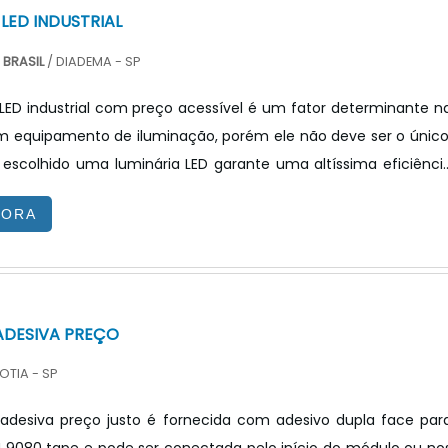
LED INDUSTRIAL
BRASIL
/ DIADEMA - SP
LED industrial com preço acessível é um fator determinante n
 equipamento de iluminação, porém ele não deve ser o único
scolhido uma luminária LED garante uma altíssima eficiênci
capaz de proporcionar uma redução significativa nos custos d
GORA
ica e de manutenção, podendo ser ainda maior quando aliada 
uminosidade e driver dimerizáveis.Portanto para realizar um
o comprar uma luminária LED industrial, deve-.
 ADESIVA PREÇO
OTIA - SP
 adesiva preço justo é fornecida com adesivo dupla face par