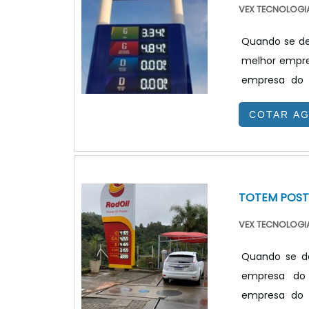
VEX TECNOLOGIA
Quando se de
melhor empre
empresa do 
benefício.T
COTAR A
totem propag
site da VEX T
combustível e 
TOTEM POST
VEX TECNOLOGIA
Quando se de
empresa do 
empresa do 