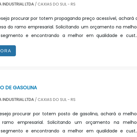
 INDUSTRIAL LTDA
/ CAXIAS DO SUL - RS
seja procurar por totem propaganda preço acessível, achará 
sa do ramo empresarial. Solicitando um orçamento na melho
segmento e encontrando a melhor em qualidade e cust
OTEM PROPAGANDA PREÇO JUSTO E ACESSÍVELQuem quer acha
GORA
anda preço justo e em uma empresa transparente, vai até 
ecnologia. A empresa trabalha com painel de LED para posto d
painel ...
O DE GASOLINA
 INDUSTRIAL LTDA
/ CAXIAS DO SUL - RS
seja procurar por totem posto de gasolina, achará a melho
ramo empresarial. Solicitando um orçamento na melho
segmento e encontrando a melhor em qualidade e cust