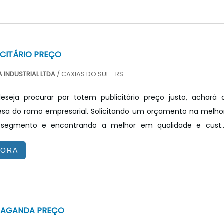
ICITÁRIO PREÇO
 INDUSTRIAL LTDA
/ CAXIAS DO SUL - RS
seja procurar por totem publicitário preço justo, achará 
sa do ramo empresarial. Solicitando um orçamento na melho
segmento e encontrando a melhor em qualidade e cust
ndo o interesse é por totem publicitário preço acessível, com 
GORA
X Tecnologia poderá encontrar ótima qualidade com resoluçã
 por meio de soluções inovadoras.TOTEM PUBLICITÁRIO PREÇ
V...
PAGANDA PREÇO