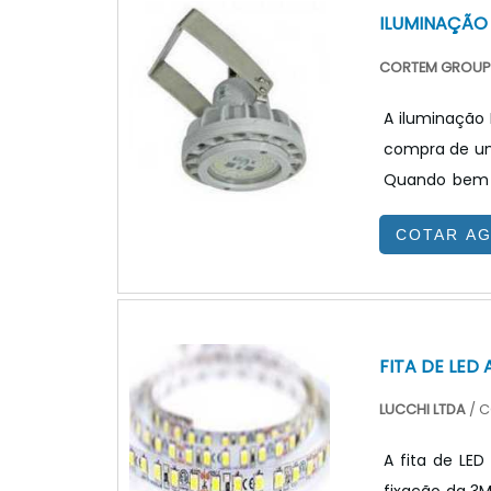
ILUMINAÇÃO 
CORTEM GROUP 
A iluminação 
compra de um
Quando bem e
luminosa e é 
COTAR A
energia elétr
sensores de l
boa escolha a
FITA DE LED
LUCCHI LTDA
/ C
A fita de LED