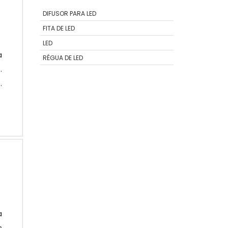
DIFUSOR PARA LED
FITA DE LED
LED
a
RÉGUA DE LED
.
a
e
a
a
a