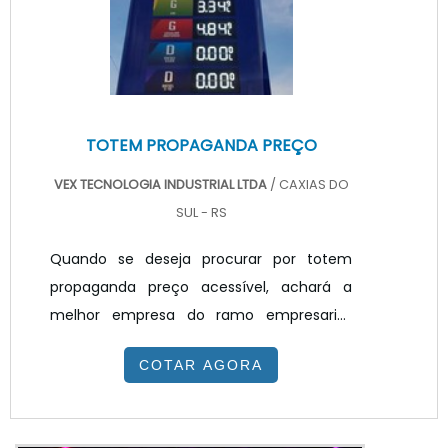
PUBLICITÁRIO PREÇO JUSTO E ACESSÍV...
TOTEM PROPAGANDA PREÇO
VEX TECNOLOGIA INDUSTRIAL LTDA
/ CAXIAS DO
SUL - RS
Quando se deseja procurar por totem
propaganda preço acessível, achará a
melhor empresa do ramo empresarial.
Solicitando um orçamento na melhor
COTAR AGORA
empresa do segmento e encontrando a
melhor em qualidade e custo
benefício.TOTEM PROPAGANDA PREÇO