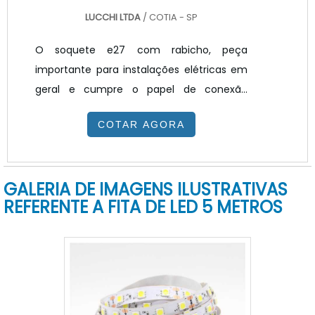
LUCCHI LTDA
/ COTIA - SP
O soquete e27 com rabicho, peça
importante para instalações elétricas em
geral e cumpre o papel de conexão
elétrica e mecânica dentro da luminária,
COTAR AGORA
apesar de cumprir o mesmo papel. As
lâmpadas de led são feitas com aspectos
e dimensões iguais incandescentes e
GALERIA DE IMAGENS ILUSTRATIVAS
halógenas, isso facilita a troca. Os
REFERENTE A FITA DE LED 5 METROS
soquetes são em termoplástico,
porcelana ou baquelite, e os casquilhos
em latão ou alumínio com tratamento
superficial de níquel.INFORMAÇÕES
ADICIONAIS SOBRE O PRODUTONesse
processo, a diferença de aplic.