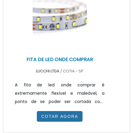
retrabalhos na empresa. Nesses casos, um
fator que deve ser levado em
consideração, é a qualidade de luz que
pode ser proporcionada por estes
equipamentos e.
FITA DE LED ONDE COMPRAR
LUCCHI LTDA
/ COTIA - SP
A fita de led onde comprar é
extremamente flexível e maleável, a
ponto de se poder ser cortada com
tesoura comum. A aplicação da fita de led
COTAR AGORA
é realizada de acordo com a criatividade
dos decoradores / projetistas de