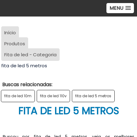
MENU
Início
Produtos
Fita de led - Categoria
fita de led 5 metros
Buscas relacionadas:
fita de led 10m
fita de led 110v
fita de led 5 metros
FITA DE LED 5 METROS
Buscou por fita de led 5 metros, veja os melhores