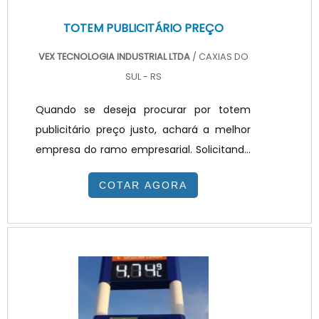
TOTEM PUBLICITÁRIO PREÇO
VEX TECNOLOGIA INDUSTRIAL LTDA
/ CAXIAS DO
SUL - RS
Quando se deseja procurar por totem
publicitário preço justo, achará a melhor
empresa do ramo empresarial. Solicitando
um orçamento na melhor empresa do
COTAR AGORA
segmento e encontrando a melhor em
qualidade e custo benefício.Quando o
interesse é por totem publicitário preço
acessível, com a equipe da VEX
Tecnologia poderá encontrar ótima
qualidade com resolução de problemas
por meio de soluções inovadoras.TOTEM