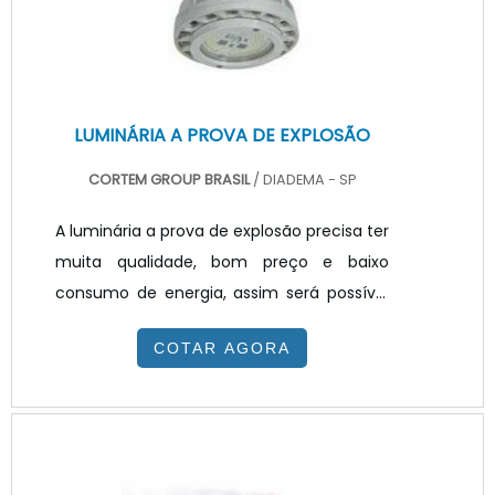
DESTACAR ALGUMAS INFORMAÇÕESO
refletor.
LUMINÁRIA A PROVA DE EXPLOSÃO
CORTEM GROUP BRASIL
/ DIADEMA - SP
A luminária a prova de explosão precisa ter
muita qualidade, bom preço e baixo
consumo de energia, assim será possível
obter o melhor custo benefício para
COTAR AGORA
iluminar área de produção, galpões,
armazéns e estoques. Estes ambientes
precisam ser bem iluminado respeitando a
normas trabalhista e aumentando a
eficiência nas atividades e reduzindo o