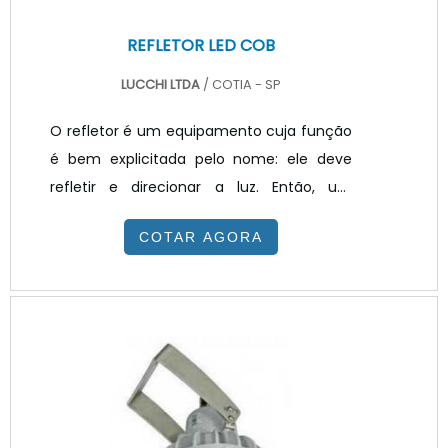
REFLETOR LED COB
LUCCHI LTDA
/ COTIA - SP
O refletor é um equipamento cuja função
é bem explicitada pelo nome: ele deve
refletir e direcionar a luz. Então, um
refletor LED COB tem como função refletir
COTAR AGORA
a luz emitida pelo diodo emissor. Um
refletor LED se diferencia de um refletor
com lâmpadas comuns por apresentar
diversas vantagens. Uma das principais é
ser versátil com vários ângulos de
abertura de facho e ilumina muito mais
do que um refletor inserido em uma
lâmpada refletora comum.É IMPORTANTES