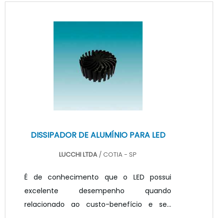
iluminação, pois seu uso é bem aplicável
em qualquer ambiente. VANTAGENS EM
CONTAR COM ESTE TIPO DE PRODUTOA fita
é aplicada por aderência, possuindo para
tanto adesivo dupla face da 3M em sua
parte posterior para fixação em sua parte
posterior, que devem ser cuidadosamente
aplicados.
DISSIPADOR DE ALUMÍNIO PARA LED
LUCCHI LTDA
/ COTIA - SP
É de conhecimento que o LED possui
excelente desempenho quando
relacionado ao custo-benefício e seu
baixo consumo de energia. O sistema é