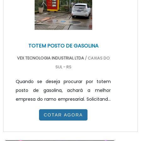
painel de LED para posto de combustível e
painel ...
TOTEM POSTO DE GASOLINA
VEX TECNOLOGIA INDUSTRIAL LTDA
/ CAXIAS DO
SUL - RS
Quando se deseja procurar por totem
posto de gasolina, achará a melhor
empresa do ramo empresarial. Solicitando
um orçamento na melhor empresa do
COTAR AGORA
segmento e encontrando a melhor em
qualidade e custo benefício.Quando o
quesito é totem posto de gasolina, com os