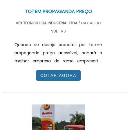
TOTEM PROPAGANDA PREÇO
VEX TECNOLOGIA INDUSTRIAL LTDA
/ CAXIAS DO
SUL - RS
Quando se deseja procurar por totem
propaganda preço acessível, achará a
melhor empresa do ramo empresarial.
Solicitando um orçamento na melhor
COTAR AGORA
empresa do segmento e encontrando a
melhor em qualidade e custo
benefício.TOTEM PROPAGANDA PREÇO
JUSTO E ACESSÍVELQuem quer achar
totem propaganda preço justo e em uma
empresa transparente, vai até o site da
VEX Tecnologia. A empresa trabalha com