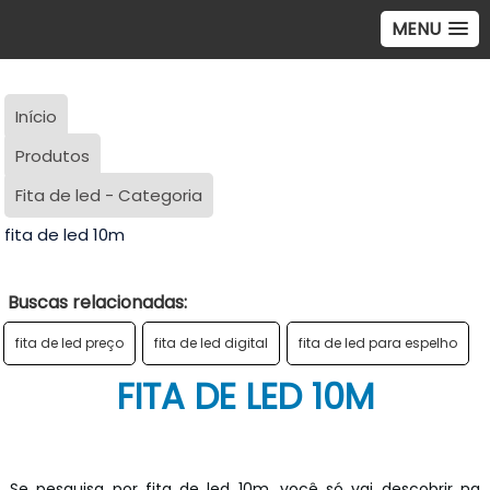
MENU
Início
Produtos
Fita de led - Categoria
fita de led 10m
Buscas relacionadas:
fita de led preço
fita de led digital
fita de led para espelho
FITA DE LED 10M
Se pesquisa por fita de led 10m, você só vai descobrir na