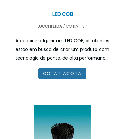
LED COB
LUCCHI LTDA
/ COTIA - SP
Ao decidir adquirir um LED COB, os clientes
estão em busca de criar um produto com
tecnologia de ponta, de alta performance,
eficiente e que seja totalmente capaz de
COTAR AGORA
atender suas necessidades e
expectativas.No mercado existem diversos
modelos de LED, sendo que cada modelo
pode ser mais adequado para tipos
diferentes de demandas, portanto ao LED
dotipo COB que traz uma nova tecnologia
de encapsulamento que utilizando
múltiplos chips de LED embalados em