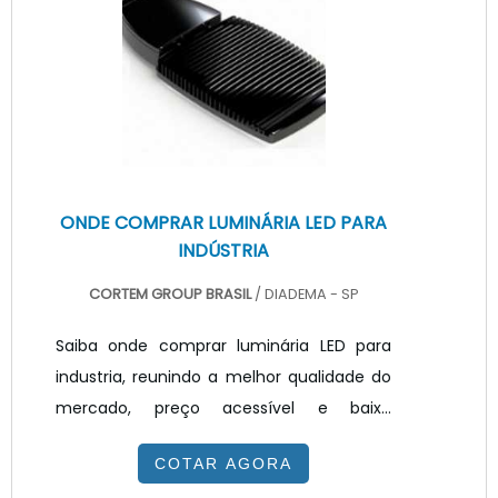
existe a aplicação de um dissipador para
cob led. A principal função do dissipador é
auxiliar na transferência de calor do LED
para o ambiente.ASPECTOS IMPORTA.
ONDE COMPRAR LUMINÁRIA LED PARA
INDÚSTRIA
CORTEM GROUP BRASIL
/ DIADEMA - SP
Saiba onde comprar luminária LED para
industria, reunindo a melhor qualidade do
mercado, preço acessível e baixo
consumo de energia, sendo assim possível
COTAR AGORA
obter excelência em custo beneficio,