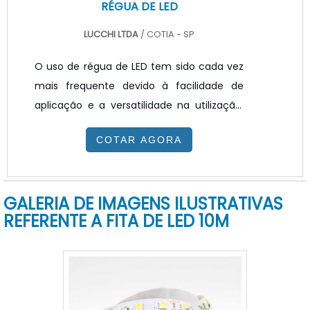
RÉGUA DE LED
LUCCHI LTDA
/ COTIA - SP
O uso de régua de LED tem sido cada vez
mais frequente devido à facilidade de
aplicação e a versatilidade na utilização.
Considerada atualmente como a mais
COTAR AGORA
nova tendência no mercado é um
produto que, além de iluminar com
excelente qualidade, Perfeito para o
GALERIA DE IMAGENS ILUSTRATIVAS
desenvolvimento de luminárias
REFERENTE A FITA DE LED 10M
corporativas, industriais, postos de
gasolina, entre outras aplicações..A
escolha mais assertiva para a iluminação
de espaços corporativos é a luz branca
neutra, pois estimula a produtividade. Para