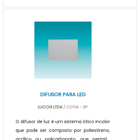
atendendo a armazéns, galopes, estoques
entre outros. A qualidade destes
equipamentos é um diferencial, resumidas
em durabilidade e praticidade. Por conta
da complexidade de operações
recorrentes em um ambiente industrial, a
iluminação pode ser algo bastante
desafiador. Diversos aspectos podem ser
considerad.
DIFUSOR PARA LED
LUCCHI LTDA
/ COTIA - SP
O difusor de luz é um sistema ótico incolor
que pode ser composto por poliestireno,
acrílico ou policarbonato, que permite