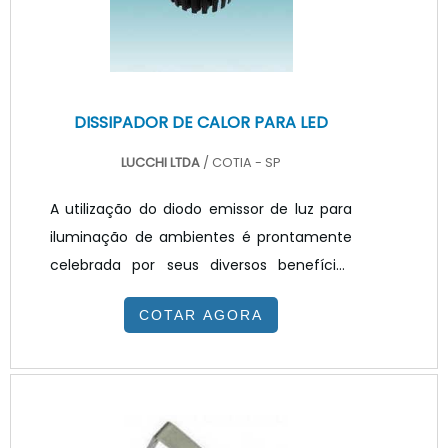
fluorescentes compactas, são outras
versõe.
DISSIPADOR DE CALOR PARA LED
LUCCHI LTDA
/ COTIA - SP
A utilização do diodo emissor de luz para
iluminação de ambientes é prontamente
celebrada por seus diversos benefícios
dentre variados ambientes, como a
COTAR AGORA
redução do consumo de energia elétrica,
a iluminação em diversas temperaturas
de cores para ambientações e valorização
de distintos espaços, sua utilização
possibilitada em lugares de necessidade