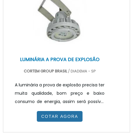
constante, como corporativos. Dado o uso
do led, é fundamental também a
utilização de dissipador de calor para
LED.DETALHES IMPORTANTES SOBRE O
PRODUTO.
LUMINÁRIA A PROVA DE EXPLOSÃO
CORTEM GROUP BRASIL
/ DIADEMA - SP
A luminária a prova de explosão precisa ter
muita qualidade, bom preço e baixo
consumo de energia, assim será possível
obter o melhor custo benefício para
COTAR AGORA
iluminar área de produção, galpões,
armazéns e estoques. Estes ambientes