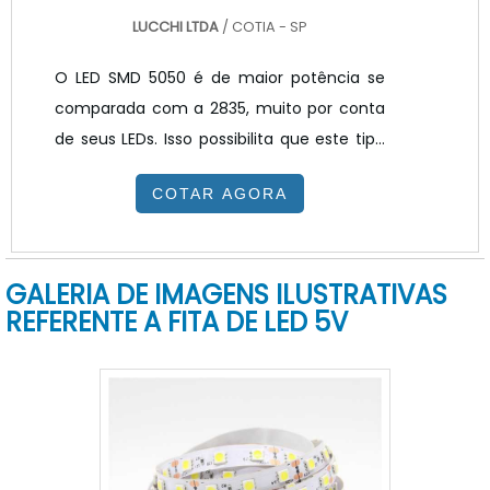
LUCCHI LTDA
/ COTIA - SP
O LED SMD 5050 é de maior potência se
comparada com a 2835, muito por conta
de seus LEDs. Isso possibilita que este tipo
de produto possa estar disponível no
COTAR AGORA
mercado em versões RGB coloridas, onde
é possível escolher-se qualquer uma de
milhões de cores disponíveis. DETALHES
GALERIA DE IMAGENS ILUSTRATIVAS
ADICIONAIS SOBRE O PRODUTOAlém de
REFERENTE A FITA DE LED 5V
inseridos em fitas flexíveis, ele pode ser
utilizado pela indústria de iluminação na
criação de luminárias. Com a inserção dos
LED SMD no PCB (placa de circuito
impresso) é possível desenvolv.