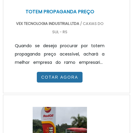
TOTEM PROPAGANDA PREÇO
VEX TECNOLOGIA INDUSTRIAL LTDA
/ CAXIAS DO
SUL - RS
Quando se deseja procurar por totem
propaganda preço acessível, achará a
melhor empresa do ramo empresarial.
Solicitando um orçamento na melhor
COTAR AGORA
empresa do segmento e encontrando a
melhor em qualidade e custo
benefício.TOTEM PROPAGANDA PREÇO
JUSTO E ACESSÍVELQuem quer achar
totem propaganda preço justo e em uma
empresa transparente, vai até o site da
VEX Tecnologia. A empresa trabalha com