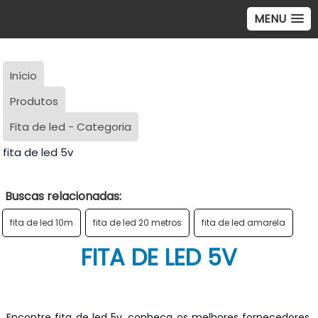
MENU
Início
Produtos
Fita de led - Categoria
fita de led 5v
Buscas relacionadas:
fita de led 10m
fita de led 20 metros
fita de led amarela
FITA DE LED 5V
Encontre fita de led 5v, conheça os melhores fornecedores,