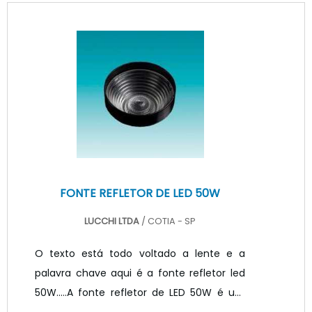
precisam ser bem iluminado respeitando a
normas trabalhista e aumentando a
eficiência nas atividades e reduzindo o
retrabalhos na empresa. Nesses casos, um
fator que deve ser levado em
consideração, é a qualidade de luz que
pode ser proporcionada por estes
equipamentos e.
FONTE REFLETOR DE LED 50W
LUCCHI LTDA
/ COTIA - SP
O texto está todo voltado a lente e a
palavra chave aqui é a fonte refletor led
50W.....A fonte refletor de LED 50W é um
dispositivo de controle da luz que