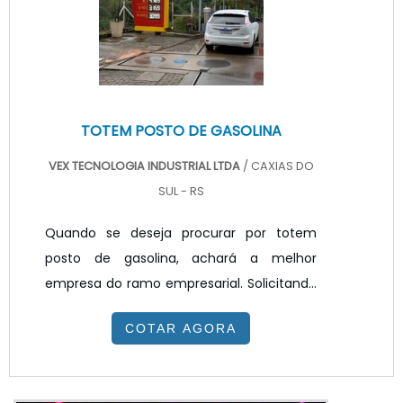
painel de LED para posto de combustível e
painel ...
TOTEM POSTO DE GASOLINA
VEX TECNOLOGIA INDUSTRIAL LTDA
/ CAXIAS DO
SUL - RS
Quando se deseja procurar por totem
posto de gasolina, achará a melhor
empresa do ramo empresarial. Solicitando
um orçamento na melhor empresa do
COTAR AGORA
segmento e encontrando a melhor em
qualidade e custo benefício.Quando o
quesito é totem posto de gasolina, com os