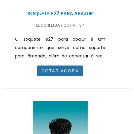
SOQUETE E27 PARA ABAJUR
LUCCHI LTDA
/ COTIA - SP
O soquete e27 para abajur é um
componente que serve como suporte
para lâmpada, além de conectar à rede
elétrica, serve para fixação da cúpula na
COTAR AGORA
estrutura do abajur.Existem vários modelos
de soquete no mercado hoje, porém os
mais conhecidos são os soquetes de base
E27, soquetes de base E14, soquetes para
lâmpadas halógenas em baixa tensão,
soquetes para lâmpadas halógenas”,
soquetes para lâmpadas de descarga em
alta pressão, soquetes para lâmpadas