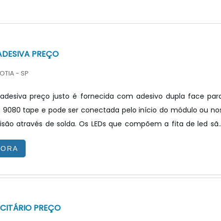
 ADESIVA PREÇO
OTIA - SP
 adesiva preço justo é fornecida com adesivo dupla face par
 9080 tape e pode ser conectada pelo início do módulo ou no
 de solda. Os LEDs que compõem a fita de led são
os procedimentos de testes LM-80-15 e LM79-08. As principai
GORA
esse tipo de fita é para iluminação residencial, iluminaçã
uminação corporativa e para iluminação de realce de superfí...
ICITÁRIO PREÇO