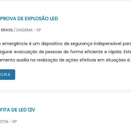
ncandescentes. Uma das vantagens que levam a ess
 PROVA DE EXPLOSÃO LED
BRASIL
/ DIADEMA - SP
e emergência é um dispositivo de segurança indispensável par
ssegurar evacuação de pessoas de forma eficiente e rápida. Est
amento auxilia na realização de ações efetivas em situações d
, tais como incêndios, desmoronamentos e quedas d
GORA
tipo de luminária atua para que todas as pessoas do local seja
 com segurança as saídas de emergência. A luminária a prov
ED é um item indispensável e obrigatório para div.
FITA DE LED 12V
OTIA - SP