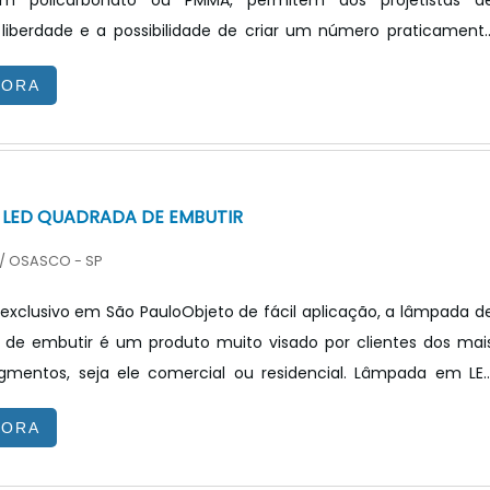
em policarbonato ou PMMA, permitem aos projetistas d
 liberdade e a possibilidade de criar um número praticament
e soluções de iluminação.DETALHES IMPORTANTES SOBRE 
GORA
entes ópticas para leds são classificadas em duas forma
 as secundárias e as terciárias. As lentes ópticas para led
em a função de concentrar o feixe luminoso do LED e protege
 LED QUADRADA DE EMBUTIR
/ OSASCO - SP
xclusivo em São PauloObjeto de fácil aplicação, a lâmpada d
 de embutir é um produto muito visado por clientes dos mai
egmentos, seja ele comercial ou residencial. Lâmpada em LE
ia, durabilidade e sustentabilidade ao ambiente. A prova d
GORA
mo do produto é vantajoso ao ambiente, o governo federa
as lâmpadas em questão deverão substituir as tradicionai