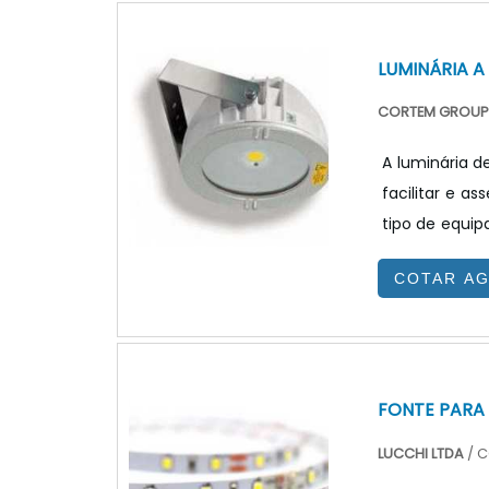
lâmpadas i
substituição.
LUMINÁRIA A
CORTEM GROUP 
A luminária d
facilitar e a
tipo de equip
emergência
COTAR A
energia.Este 
direcionadas
de explosão L
FONTE PARA 
LUCCHI LTDA
/ C