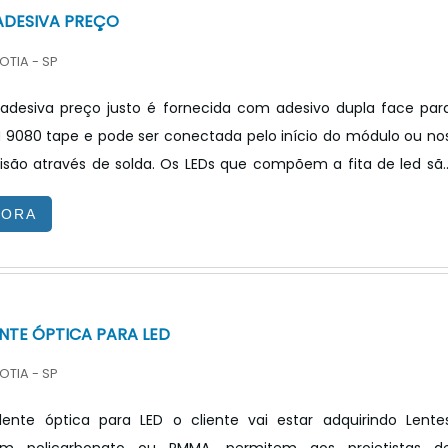
 ADESIVA PREÇO
OTIA - SP
 adesiva preço justo é fornecida com adesivo dupla face par
 9080 tape e pode ser conectada pelo início do módulo ou no
 de solda. Os LEDs que compõem a fita de led são
os procedimentos de testes LM-80-15 e LM79-08. As principai
GORA
esse tipo de fita é para iluminação residencial, iluminaçã
uminação corporativa e para iluminação de realce de superfícies
MAIS CARACTERÍSTICAS E BENEFÍCIOS DO PRODUTOA ilumina.
NTE ÓPTICA PARA LED
OTIA - SP
ente óptica para LED o cliente vai estar adquirindo Lente