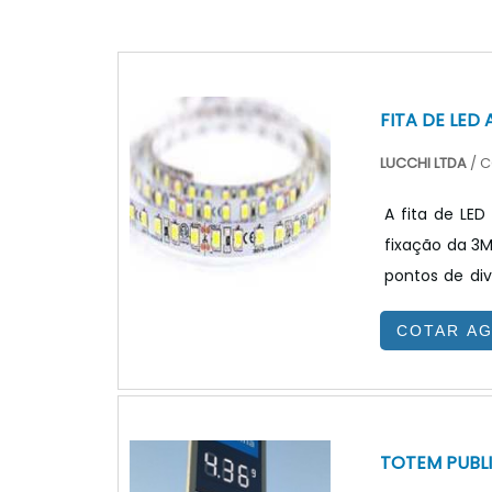
FITA DE LED
LUCCHI LTDA
/ C
A fita de LED
fixação da 3M
pontos de divisão através
submetidos a
COTAR A
aplicações d
comercial, il
TOTEM PUBL