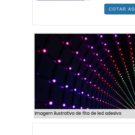
benefício.T
COTAR A
totem propag
site da VEX T
combustível e 
Imagem ilustrativa de fita de led adesiva