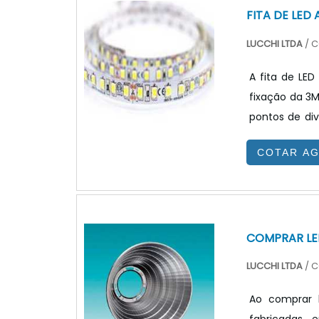
FITA DE LED
LUCCHI LTDA
/ C
A fita de LED
fixação da 3M
pontos de divisão através
submetidos a
COTAR A
aplicações d
comercial, il
COMPRAR LE
LUCCHI LTDA
/ C
Ao comprar l