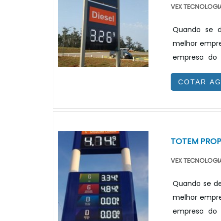
VEX TECNOLOGIA
Quando se de
melhor empre
empresa do 
benefício.Qua
COTAR A
equipe da VE
de problemas
JUSTO E ACESSÍ
TOTEM PRO
VEX TECNOLOGIA
Quando se de
melhor empre
empresa do 