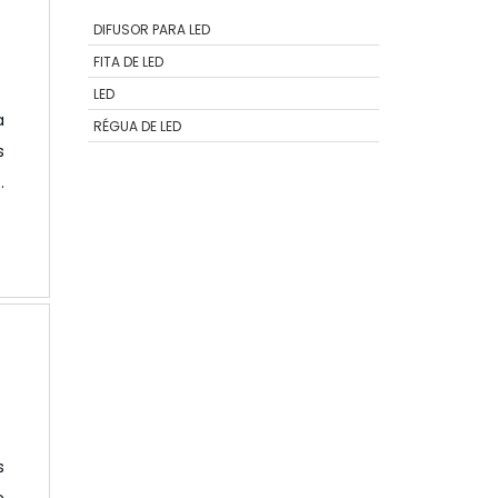
DIFUSOR PARA LED
FITA DE LED
LED
a
RÉGUA DE LED
s
s
o
.
s