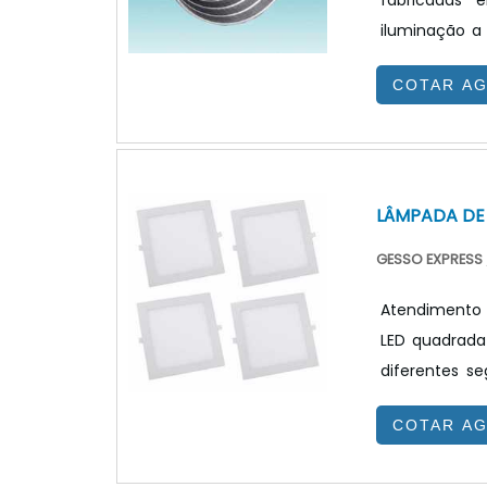
fabricadas 
iluminação a
ilimitado d
COTAR A
PRODUTOAs l
específicas:
secundárias t
o chip, já.
LÂMPADA DE
GESSO EXPRESS
Atendimento e
LED quadrada
diferentes s
busca econom
COTAR A
que o consu
definiu que 