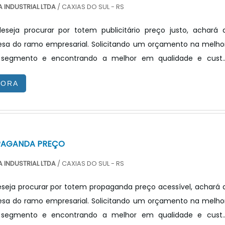
 INDUSTRIAL LTDA
/ CAXIAS DO SUL - RS
seja procurar por totem publicitário preço justo, achará 
sa do ramo empresarial. Solicitando um orçamento na melho
segmento e encontrando a melhor em qualidade e cust
ndo o interesse é por totem publicitário preço acessível, com 
GORA
X Tecnologia poderá encontrar ótima qualidade com resoluçã
 por meio de soluções inovadoras.TOTEM PUBLICITÁRIO PREÇ
V...
PAGANDA PREÇO
 INDUSTRIAL LTDA
/ CAXIAS DO SUL - RS
seja procurar por totem propaganda preço acessível, achará 
sa do ramo empresarial. Solicitando um orçamento na melho
segmento e encontrando a melhor em qualidade e cust